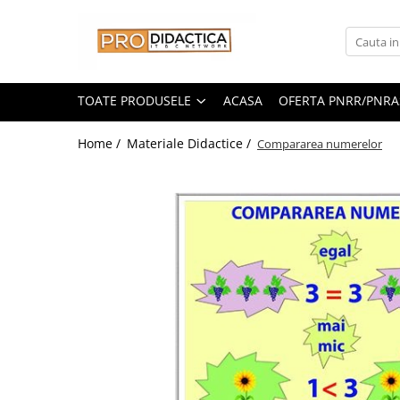
Toate Produsele
Oferta PNRR/PNRAS
TOATE PRODUSELE
ACASA
OFERTA PNRR/PNRA
Pachete Echipamente Sali Clasa
Home /
Materiale Didactice /
Compararea numerelor
Pachete Echipamente Sala Clasa
Table/Display-uri Interactive
Table Interactive
Display-uri Interactive
Suporti/Standuri/Accesorii
Imprimante si Multifunctionale
Imprimante si Scanere 3D
Imprimante 3D
Creioane 3D
Accesorii 3D
Camere Documente