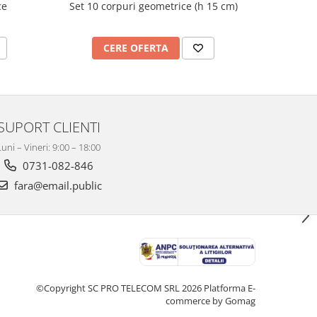
ce
Set 10 corpuri geometrice (h 15 cm)
Nu
CERE OFERTA
C
SUPORT CLIENTI
Luni – Vineri: 9:00 – 18:00
0731-082-846
fara@email.public
©Copyright SC PRO TELECOM SRL 2026
Platforma E-
commerce by Gomag