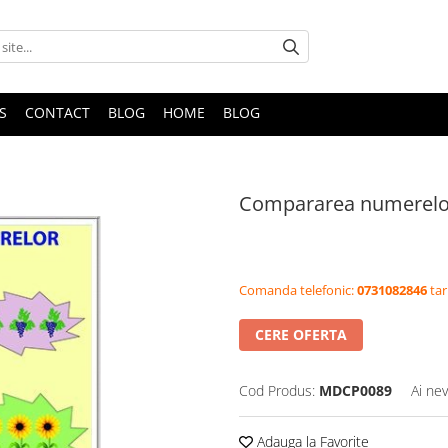
S
CONTACT
BLOG
HOME
BLOG
Compararea numerelo
Comanda telefonic:
0731082846
tar
CERE OFERTA
Cod Produs:
MDCP0089
Ai nev
Adauga la Favorite