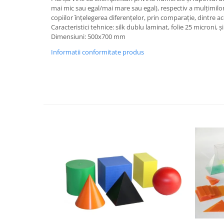
mai mic sau egal/mai mare sau egal), respectiv a mulțimilor
Videoproiectoare si Echipamente IT
copiilor înțelegerea diferențelor, prin comparație, dintre ac
Videoproiectoare
Caracteristici tehnice: silk dublu laminat, folie 25 microni, 
Dimensiuni: 500x700 mm
Videoproiectoare
Informatii conformitate produs
Suporti si Accesorii
Videoproiectoare
Ecrane Proiectie
Laptopuri si Accesorii
Laptopuri
Accesorii Laptopuri
All in One/PC
All in One
Periferice PC
Conectivitate si Accesorii
Monitoare
Tablete si Accesorii
Imprimante si Multifunctionale