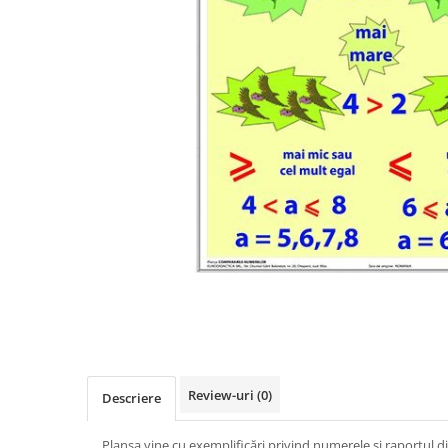
Videoproiectoare si Accesorii
Videoproiectoare
Accesorii
Suporti
Videoconferinta si Colaborare
Camere Videoconferinta
Boxe si Soundbar
Tehnologie Educationala
Ochelari VR-3D
Kit Robotic Educational
Software Educational
Distribuie
Oferta Mobilier Clasa
pe
Facebook
Table/Display-uri Interactive
Table Interactive
Review-uri
(0)
Descriere
Display-uri Interactive
Accesorii/Standuri
Planşa vine cu exemplificări privind numerele și raportul di