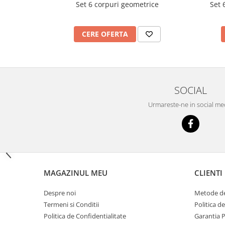
Set 6 corpuri geometrice
Set 
Imprimante
Multifunctionale
Imprimante si Scanere 3D
CERE OFERTA
Imprimante 3D
Videoconferinta si Colaborare
Camere Videoconferinta
SOCIAL
Boxe si Soundbar
Tehnologie Educationala
Urmareste-ne in social me
Ochelari VR
Kit Robotic Educational
Software Educational
Mobilier Invatamant
Mobilier Cresa si Gradinita
MAGAZINUL MEU
CLIENTI
Mese gradinita
Despre noi
Metode de
Scaune Gradinita
Termeni si Conditii
Politica d
Paturi gradinita
Politica de Confidentialitate
Garantia 