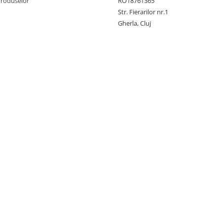
Produselor
RO18761365
Str. Fierarilor nr.1
Gherla, Cluj