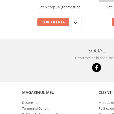
Imprimante
Set 6 corpuri geometrice
Set 
Multifunctionale
Imprimante si Scanere 3D
CERE OFERTA
Imprimante 3D
Videoconferinta si Colaborare
Camere Videoconferinta
Boxe si Soundbar
SOCIAL
Tehnologie Educationala
Urmareste-ne in social me
Ochelari VR
Kit Robotic Educational
Software Educational
Mobilier Invatamant
Mobilier Cresa si Gradinita
MAGAZINUL MEU
CLIENTI
Mese gradinita
Scaune Gradinita
Despre noi
Metode de
Paturi gradinita
Termeni si Conditii
Politica d