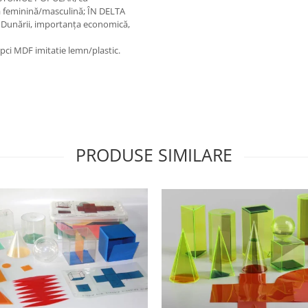
a feminină/masculină; ÎN DELTA
a Dunării, importanța economică,
şipci MDF imitatie lemn/plastic.
PRODUSE SIMILARE