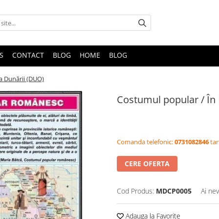
S
CONTACT
BLOG
HOME
BLOG
a Dunării (DUO)
Costumul popular / În
Comanda telefonic:
0731082846
tar
CERE OFERTA
Cod Produs:
MDCP0005
Ai nev
Adauga la Favorite