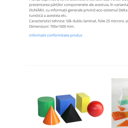
prezentarea părților componenete ale acestuia, în variant
Videoproiectoare si Echipamente IT
DUNĂRII, cu informații generale privind eco-sistemul Delt
Videoproiectoare
turistică a acesteia etc.
Caracteristici tehnice: Silk dublu laminat, folie 25 microni, 
Videoproiectoare
Dimensiuni: 700x1000 mm.
Suporti si Accesorii
Informatii conformitate produs
Videoproiectoare
Ecrane Proiectie
Laptopuri si Accesorii
Laptopuri
Accesorii Laptopuri
All in One/PC
All in One
Periferice PC
Conectivitate si Accesorii
Monitoare
Tablete si Accesorii
Imprimante si Multifunctionale