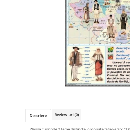
Videoproiectoare si Accesorii
Videoproiectoare
Accesorii
Suporti
Videoconferinta si Colaborare
Camere Videoconferinta
Boxe si Soundbar
Tehnologie Educationala
Ochelari VR-3D
Kit Robotic Educational
Software Educational
Distribuie
Oferta Mobilier Clasa
pe
Facebook
Table/Display-uri Interactive
Table Interactive
Review-uri
(0)
Descriere
Display-uri Interactive
Accesorii/Standuri
Planşa cuprinde 2 teme distincte, ordonate faţă-verso: