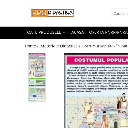
Toate Produsele
Oferta PNRR/PNRAS
TOATE PRODUSELE
ACASA
OFERTA PNRR/PNRA
Pachete Echipamente Sali Clasa
Home /
Materiale Didactice /
Costumul popular / În Delt
Pachete Echipamente Sala Clasa
Table/Display-uri Interactive
Table Interactive
Display-uri Interactive
Suporti/Standuri/Accesorii
Imprimante si Multifunctionale
Imprimante si Scanere 3D
Imprimante 3D
Creioane 3D
Accesorii 3D
Camere Documente