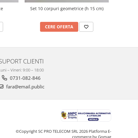
ce
Set 10 corpuri geometrice (h 15 cm)
Nu
CERE OFERTA
C
SUPORT CLIENTI
Luni – Vineri: 9:00 – 18:00
0731-082-846
fara@email.public
©Copyright SC PRO TELECOM SRL 2026
Platforma E-
commerce by Gomag