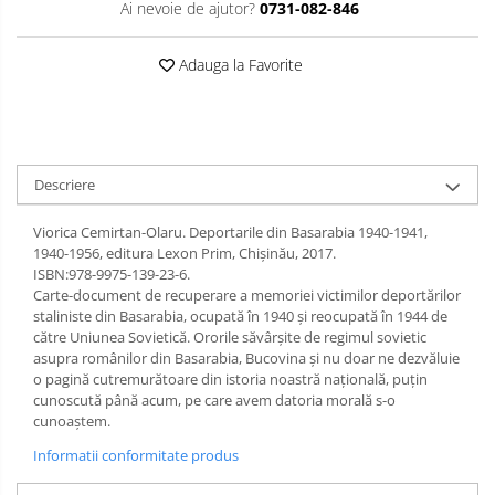
Ai nevoie de ajutor?
0731-082-846
Limba engleza
Aviziere
Flipchart-uri si Rezerve
Adauga la Favorite
Accesorii
Panouri Afisare
Table magnetice din sticla
Descriere
Viorica Cemirtan-Olaru. Deportarile din Basarabia 1940-1941,
1940-1956, editura Lexon Prim, Chișinău, 2017.
ISBN:978-9975-139-23-6.
Carte-document de recuperare a memoriei victimilor deportărilor
staliniste din Basarabia, ocupată în 1940 şi reocupată în 1944 de
către Uniunea Sovietică. Ororile săvârșite de regimul sovietic
asupra românilor din Basarabia, Bucovina și nu doar ne dezvăluie
o pagină cutremurătoare din istoria noastră națională, puțin
cunoscută până acum, pe care avem datoria morală s-o
cunoaștem.
Informatii conformitate produs