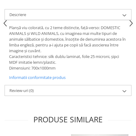
Videoproiectoare si Echipamente IT
Descriere
Videoproiectoare
Videoproiectoare
Planșă viu colorată, cu 2 teme distincte, față-verso: DOMESTIC
Suporti si Accesorii
ANIMALS și WILD ANIMALS, cu imaginea mai multe tipuri de
Videoproiectoare
animale sălbatice și domestice, însoțite de denumirea acestora în
limba engleză, pentru a-i ajuta pe copii să facă asocierea între
Ecrane Proiectie
imagine și cuvânt.
Laptopuri si Accesorii
Caracteristici tehnice: silk dublu laminat, folie 25 microni, şipci
MDF imitatie lemn/plastic.
Laptopuri
Dimensiuni: 700x1000mm
Accesorii Laptopuri
Informatii conformitate produs
All in One/PC
All in One
Review-uri
(0)
Periferice PC
Conectivitate si Accesorii
Monitoare
PRODUSE SIMILARE
Tablete si Accesorii
Imprimante si Multifunctionale