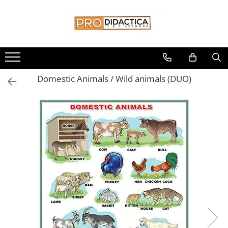
Toate Produsele
Oferta PNRR/PNRAS
Pachete Echipamente Sali Clasa
Domestic Animals / Wild animals (DUO)
Pachete Echipamente Sala Clasa
Table/Display-uri Interactive
Table Interactive
Display-uri Interactive
Suporti/Standuri/Accesorii
Imprimante si Multifunctionale
Imprimante si Scanere 3D
Imprimante 3D
Creioane 3D
Accesorii 3D
Camere Documente