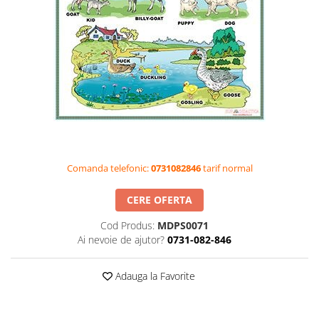
Videoproiectoare si Accesorii
Videoproiectoare
Accesorii
Suporti
Videoconferinta si Colaborare
Camere Videoconferinta
Boxe si Soundbar
Tehnologie Educationala
Comanda telefonic:
0731082846
tarif normal
Ochelari VR-3D
Kit Robotic Educational
CERE OFERTA
Software Educational
Cod Produs:
MDPS0071
Oferta Mobilier Clasa
Ai nevoie de ajutor?
0731-082-846
Table/Display-uri Interactive
Table Interactive
Adauga la Favorite
Display-uri Interactive
Accesorii/Standuri