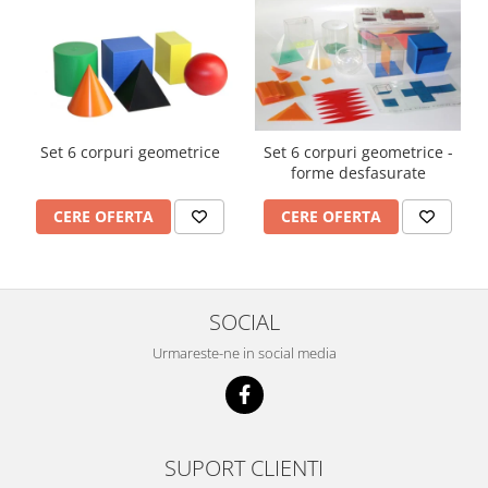
Imprimante
Multifunctionale
Imprimante si Scanere 3D
Imprimante 3D
Videoconferinta si Colaborare
Set 6 corpuri geometrice
Set 6 corpuri geometrice -
Camere Videoconferinta
forme desfasurate
Boxe si Soundbar
CERE OFERTA
CERE OFERTA
Tehnologie Educationala
Ochelari VR
Kit Robotic Educational
Software Educational
SOCIAL
Mobilier Invatamant
Urmareste-ne in social media
Mobilier Cresa si Gradinita
Mese gradinita
Scaune Gradinita
Paturi gradinita
SUPORT CLIENTI