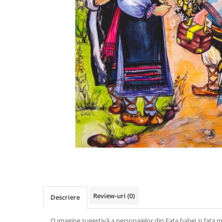
Videoproiectoare si Accesorii
Videoproiectoare
Accesorii
Suporti
Videoconferinta si Colaborare
Camere Videoconferinta
Boxe si Soundbar
Tehnologie Educationala
Ochelari VR-3D
Kit Robotic Educational
Software Educational
Distribuie
Oferta Mobilier Clasa
pe
Facebook
Table/Display-uri Interactive
Table Interactive
Review-uri
(0)
Descriere
Display-uri Interactive
Accesorii/Standuri
O imagine sugestivă a personajelor din Fata babei si fata m