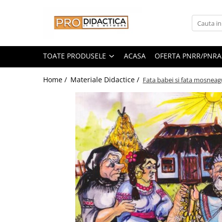
Toate Produsele
Oferta PNRR/PNRAS
TOATE PRODUSELE
ACASA
OFERTA PNRR/PNRA
Pachete Echipamente Sali Clasa
Home /
Materiale Didactice /
Fata babei si fata mosneagu
Pachete Echipamente Sala Clasa
Table/Display-uri Interactive
Table Interactive
Display-uri Interactive
Suporti/Standuri/Accesorii
Imprimante si Multifunctionale
Imprimante si Scanere 3D
Imprimante 3D
Creioane 3D
Accesorii 3D
Camere Documente