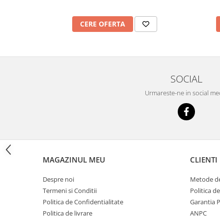
Imprimante
Multifunctionale
CERE OFERTA
Imprimante si Scanere 3D
Imprimante 3D
Videoconferinta si Colaborare
Camere Videoconferinta
SOCIAL
Boxe si Soundbar
Urmareste-ne in social me
Tehnologie Educationala
Ochelari VR
Kit Robotic Educational
Software Educational
Mobilier Invatamant
MAGAZINUL MEU
CLIENTI
Mobilier Cresa si Gradinita
Despre noi
Metode de
Mese gradinita
Termeni si Conditii
Politica d
Scaune Gradinita
Politica de Confidentialitate
Garantia 
Paturi gradinita
Politica de livrare
ANPC