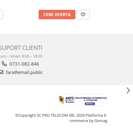
CERE OFERTA
C
SUPORT CLIENTI
Luni – Vineri: 9:00 – 18:00
0731-082-846
fara@email.public
©Copyright SC PRO TELECOM SRL 2026
Platforma E-
commerce by Gomag