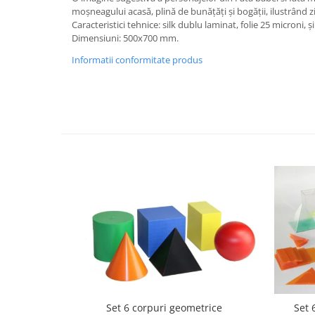
moşneagului acasă, plină de bunăţăţi şi bogăţii, ilustrând zi
Videoproiectoare si Echipamente IT
Caracteristici tehnice: silk dublu laminat, folie 25 microni, 
Videoproiectoare
Dimensiuni: 500x700 mm.
Videoproiectoare
Informatii conformitate produs
Suporti si Accesorii
Videoproiectoare
Ecrane Proiectie
Laptopuri si Accesorii
Laptopuri
Accesorii Laptopuri
All in One/PC
All in One
Periferice PC
Conectivitate si Accesorii
Monitoare
Tablete si Accesorii
Imprimante si Multifunctionale
Set 6 corpuri geometrice
Set 