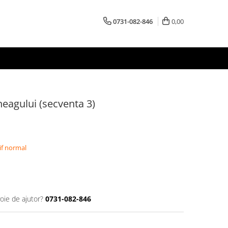
0731-082-846
0,00
neagului (secventa 3)
if normal
oie de ajutor?
0731-082-846