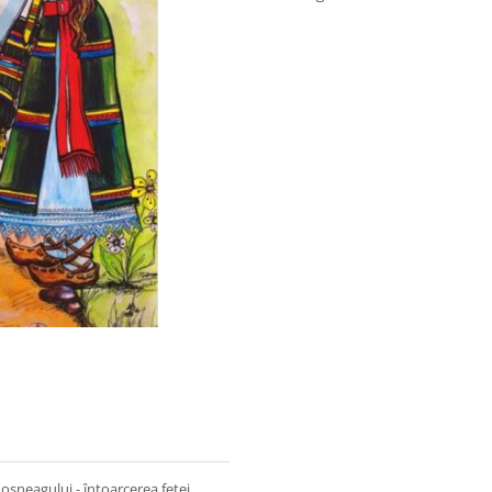
oşneagului - întoarcerea fetei