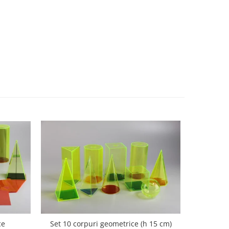
ce
Set 10 corpuri geometrice (h 15 cm)
Nu