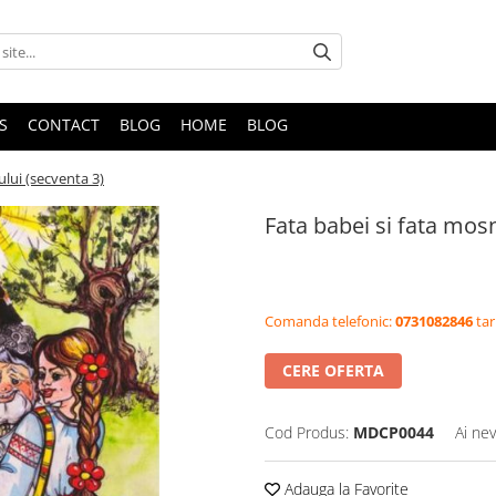
S
CONTACT
BLOG
HOME
BLOG
lui (secventa 3)
Fata babei si fata mos
Comanda telefonic:
0731082846
tar
CERE OFERTA
Cod Produs:
MDCP0044
Ai nev
Adauga la Favorite