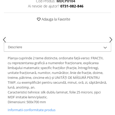
Cod Produs:
MDCP0104
Accesorii
Ai nevoie de ajutor?
0731-082-846
Panouri Afisare
Table magnetice din sticla
Adauga la Favorite
Descriere
Planşa cuprinde 2 teme distincte, ordonate faţă-verso: FRACȚII,
cu reprezentarea grafică a numerelor fracționare, explicarea
limbajului matematic specific fracțiilor (fracție, întreg/întregi,
unitate fracționară, numitor, numărător, linie de fracție, doime,
treime, pătrime, cincime etc) și UNITĂȚI DE MĂSURĂ PENTRU
TIMP, cu exemplificări pentru secundă, minut, oră, zi, săptămână,
lună, anotimp, an.
Caracteristici tehnice: silk dublu laminat, folie 25 microni, şipci
MDF imitatie lemn/plastic.
Dimensiuni: 500x700 mm
Informatii conformitate produs