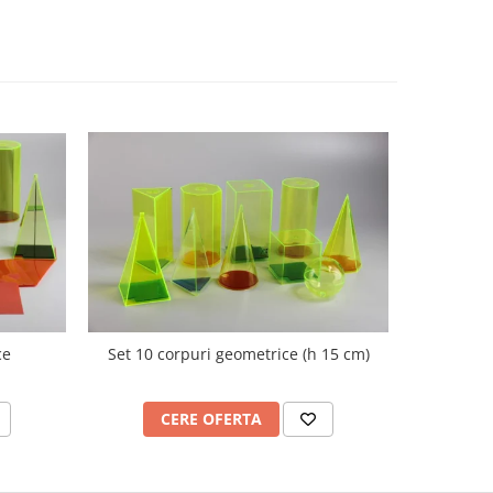
ce
Set 10 corpuri geometrice (h 15 cm)
Nu
CERE OFERTA
C