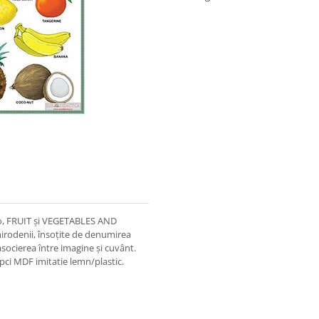
rso, FRUIT și VEGETABLES AND
irodenii, însoțite de denumirea
asocierea între imagine și cuvânt.
şipci MDF imitatie lemn/plastic.