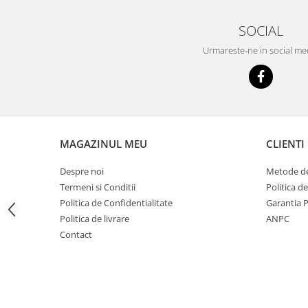
Imprimante
Multifunctionale
SOCIAL
Imprimante si Scanere 3D
Urmareste-ne in social me
Imprimante 3D
Videoconferinta si Colaborare
Camere Videoconferinta
Boxe si Soundbar
Tehnologie Educationala
MAGAZINUL MEU
CLIENTI
Ochelari VR
Despre noi
Metode de
Kit Robotic Educational
Termeni si Conditii
Politica d
Software Educational
Politica de Confidentialitate
Garantia 
Mobilier Invatamant
Politica de livrare
ANPC
Mobilier Cresa si Gradinita
Contact
Mese gradinita
Scaune Gradinita
Paturi gradinita