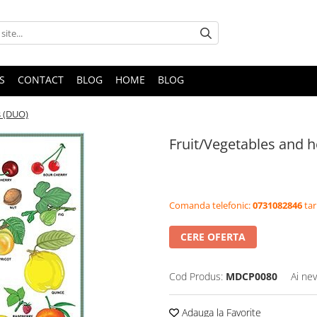
S
CONTACT
BLOG
HOME
BLOG
s (DUO)
Fruit/Vegetables and 
Comanda telefonic:
0731082846
tar
CERE OFERTA
Cod Produs:
MDCP0080
Ai nev
Adauga la Favorite