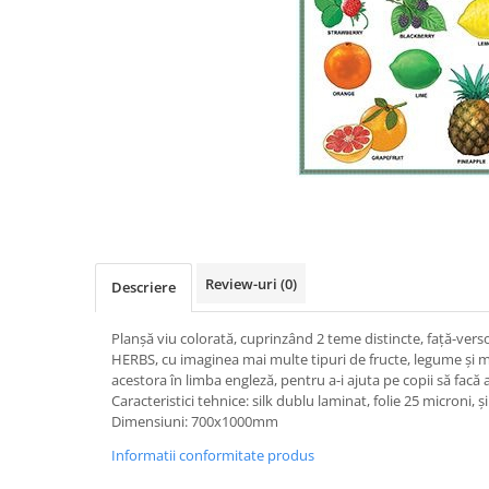
Videoproiectoare si Accesorii
Videoproiectoare
Accesorii
Suporti
Videoconferinta si Colaborare
Camere Videoconferinta
Distribuie
Boxe si Soundbar
pe
Tehnologie Educationala
Facebook
Ochelari VR-3D
Review-uri
(0)
Descriere
Kit Robotic Educational
Software Educational
Planșă viu colorată, cuprinzând 2 teme distincte, față-ve
Oferta Mobilier Clasa
HERBS, cu imaginea mai multe tipuri de fructe, legume și m
acestora în limba engleză, pentru a-i ajuta pe copii să facă 
Table/Display-uri Interactive
Caracteristici tehnice: silk dublu laminat, folie 25 microni, 
Table Interactive
Dimensiuni: 700x1000mm
Display-uri Interactive
Informatii conformitate produs
Accesorii/Standuri