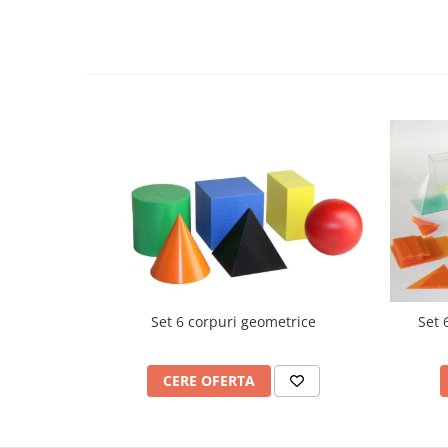
Videoproiectoare si Echipamente IT
Videoproiectoare
Videoproiectoare
Suporti si Accesorii
Videoproiectoare
Ecrane Proiectie
Laptopuri si Accesorii
Laptopuri
Accesorii Laptopuri
All in One/PC
All in One
Periferice PC
Set 6 corpuri geometrice
Set 
Conectivitate si Accesorii
Monitoare
CERE OFERTA
Tablete si Accesorii
Imprimante si Multifunctionale