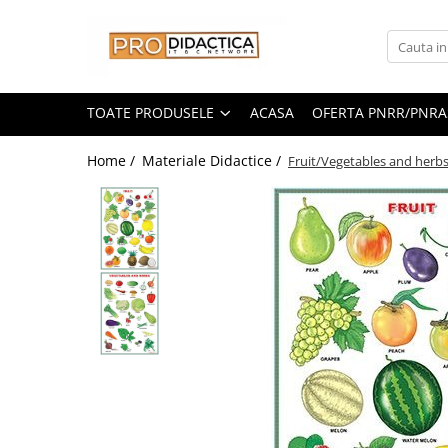
Toate Produsele
Oferta PNRR/PNRAS
TOATE PRODUSELE
ACASA
OFERTA PNRR/PNRA
Pachete Echipamente Sali Clasa
Home /
Materiale Didactice /
Fruit/Vegetables and herb
Pachete Echipamente Sala Clasa
Table/Display-uri Interactive
Table Interactive
Display-uri Interactive
Suporti/Standuri/Accesorii
Imprimante si Multifunctionale
Imprimante si Scanere 3D
Imprimante 3D
Creioane 3D
Accesorii 3D
Camere Documente