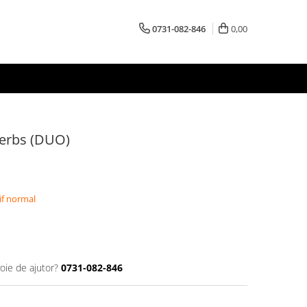
0731-082-846
0,00
herbs (DUO)
if normal
oie de ajutor?
0731-082-846