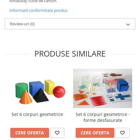
Amabalaj: cutie de carton.
Accesorii
Informatii conformitate produs
Panouri Afisare
Table magnetice din sticla
Review-uri
(0)
PRODUSE SIMILARE
Set 6 corpuri geometrice
Set 6 corpuri geometrice -
forme desfasurate
CERE OFERTA
CERE OFERTA