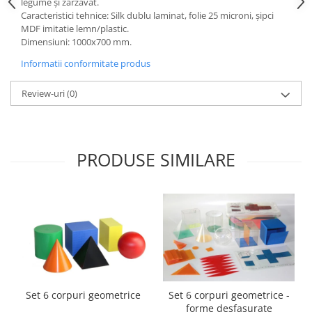
legume și zarzavat.
Caracteristici tehnice: Silk dublu laminat, folie 25 microni, şipci
Videoproiectoare si Echipamente IT
MDF imitatie lemn/plastic.
Videoproiectoare
Dimensiuni: 1000x700 mm.
Videoproiectoare
Informatii conformitate produs
Suporti si Accesorii
Videoproiectoare
Review-uri
(0)
Ecrane Proiectie
Laptopuri si Accesorii
Laptopuri
PRODUSE SIMILARE
Accesorii Laptopuri
All in One/PC
All in One
Periferice PC
Conectivitate si Accesorii
Monitoare
Tablete si Accesorii
Set 6 corpuri geometrice
Set 6 corpuri geometrice -
Imprimante si Multifunctionale
forme desfasurate