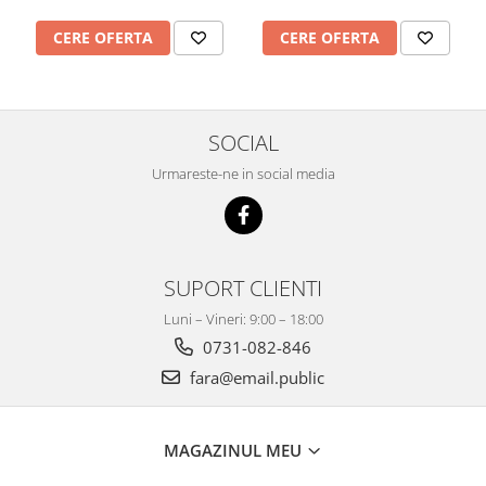
Imprimante
CERE OFERTA
CERE OFERTA
Multifunctionale
Imprimante si Scanere 3D
Imprimante 3D
Videoconferinta si Colaborare
SOCIAL
Camere Videoconferinta
Urmareste-ne in social media
Boxe si Soundbar
Tehnologie Educationala
Ochelari VR
SUPORT CLIENTI
Kit Robotic Educational
Software Educational
Luni – Vineri: 9:00 – 18:00
Mobilier Invatamant
0731-082-846
Mobilier Cresa si Gradinita
fara@email.public
Mese gradinita
Scaune Gradinita
MAGAZINUL MEU
Paturi gradinita