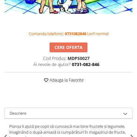
Videoproiectoare si Accesorii
Videoproiectoare
Accesorii
Suporti
Comanda telefonic:
0731082846
tarif normal
Videoconferinta si Colaborare
CERE OFERTA
Camere Videoconferinta
Boxe si Soundbar
Cod Produs:
MDPS0027
Ai nevoie de ajutor?
0731-082-846
Tehnologie Educationala
Ochelari VR-3D
Adauga la Favorite
Kit Robotic Educational
Software Educational
Oferta Mobilier Clasa
Table/Display-uri Interactive
Descriere
Table Interactive
Display-uri Interactive
Planșa îi ajută pe copii să cunoască mai bine fructele și legumele,
imaginând o după-amiază la cumpărături în magazinul de fructe,
Accesorii/Standuri