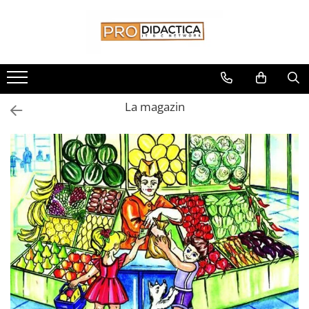
Toate Produsele
Oferta PNRR/PNRAS
Pachete Echipamente Sali Clasa
La magazin
Pachete Echipamente Sala Clasa
Table/Display-uri Interactive
Table Interactive
Display-uri Interactive
Suporti/Standuri/Accesorii
Imprimante si Multifunctionale
Imprimante si Scanere 3D
Imprimante 3D
Creioane 3D
Accesorii 3D
Camere Documente