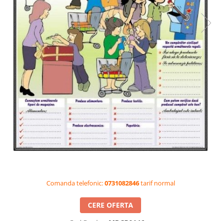
Videoproiectoare si Accesorii
Videoproiectoare
Accesorii
Suporti
Videoconferinta si Colaborare
Camere Videoconferinta
Boxe si Soundbar
Tehnologie Educationala
Ochelari VR-3D
Kit Robotic Educational
Software Educational
Oferta Mobilier Clasa
Table/Display-uri Interactive
Comanda telefonic:
0731082846
tarif normal
Table Interactive
Display-uri Interactive
CERE OFERTA
Accesorii/Standuri