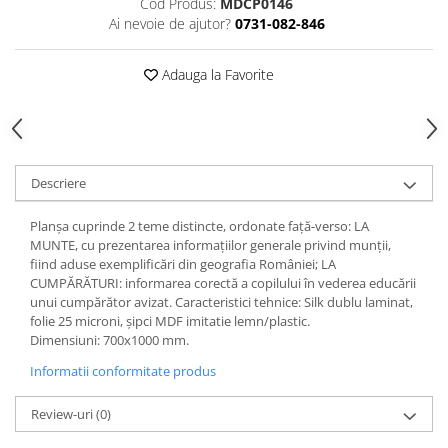
Cod Produs:
MDCP0146
Ai nevoie de ajutor?
0731-082-846
Videoproiectoare si Echipamente IT
Videoproiectoare
Adauga la Favorite
Videoproiectoare
Suporti si Accesorii
Videoproiectoare
Ecrane Proiectie
Laptopuri si Accesorii
Descriere
Laptopuri
Planşa cuprinde 2 teme distincte, ordonate faţă-verso: LA
Accesorii Laptopuri
MUNTE, cu prezentarea informațiilor generale privind munții,
All in One/PC
fiind aduse exemplificări din geografia României; LA
CUMPĂRĂTURI: informarea corectă a copilului în vederea educării
All in One
unui cumpărător avizat. Caracteristici tehnice: Silk dublu laminat,
Periferice PC
folie 25 microni, şipci MDF imitatie lemn/plastic.
Dimensiuni: 700x1000 mm.
Conectivitate si Accesorii
Informatii conformitate produs
Monitoare
Tablete si Accesorii
Review-uri
(0)
Imprimante si Multifunctionale