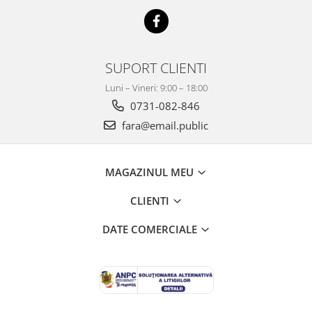
Mobilier Depozitare
Dulapuri si Cuiere
Mobilier Scolar
Banci Sali Clasa
SUPORT CLIENTI
Scaune Scolare
Luni – Vineri: 9:00 – 18:00
Set Banca si Scaune Elevi
0731-082-846
Dulapuri,Biblioteci si Cuiere
fara@email.public
Mobilier Laboratoare
Catedre si mese
Mobilier Universitar
MAGAZINUL MEU
Pupitre Seminarii
CLIENTI
Scaune si Fotolii
Catedre,Mese,Birouri
DATE COMERCIALE
Mobilier Laboratoare
Materiale Didactice
Materiale Didactice si Jocuri
Prescolari