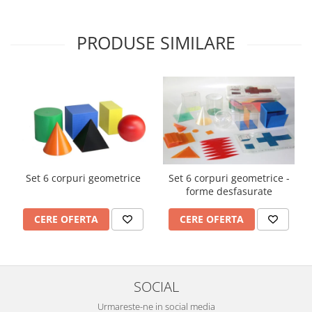
Imprimante
Multifunctionale
PRODUSE SIMILARE
Imprimante si Scanere 3D
Imprimante 3D
Videoconferinta si Colaborare
Camere Videoconferinta
Boxe si Soundbar
Tehnologie Educationala
Ochelari VR
Set 6 corpuri geometrice
Set 6 corpuri geometrice -
Kit Robotic Educational
forme desfasurate
Software Educational
Mobilier Invatamant
CERE OFERTA
CERE OFERTA
Mobilier Cresa si Gradinita
Mese gradinita
Scaune Gradinita
SOCIAL
Paturi gradinita
Urmareste-ne in social media