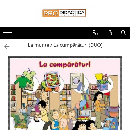
Toate Produsele
Oferta PNRR/PNRAS
Pachete Echipamente Sali Clasa
La munte / La cumpărături (DUO)
Pachete Echipamente Sala Clasa
Table/Display-uri Interactive
Table Interactive
Display-uri Interactive
Suporti/Standuri/Accesorii
Imprimante si Multifunctionale
Imprimante si Scanere 3D
Imprimante 3D
Creioane 3D
Accesorii 3D
Camere Documente