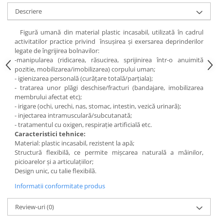
Accesorii
Descriere
Panouri Afisare
Table magnetice din sticla
Figură umană din material plastic incasabil, utilizată în cadrul
activitatilor practice privind însuşirea şi exersarea deprinderilor
legate de îngrijirea bolnavilor:
-manipularea (ridicarea, răsucirea, sprijinirea într-o anuimită
pozitie, mobilizarea/imobilizarea) corpului uman;
- igienizarea personală (curăţare totală/parţiala);
- tratarea unor plăgi deschise/fracturi (bandajare, imobilizarea
membrului afectat etc);
- irigare (ochi, urechi, nas, stomac, intestin, vezică urinară);
- injectarea intramusculară/subcutanată;
- tratamentul cu oxigen, respiraţie artificială etc.
Caracteristici tehnice:
Material: plastic incasabil, rezistent la apă;
Structură flexibilă, ce permite mişcarea naturală a mâinilor,
picioarelor şi a articulaţiilor;
Design unic, cu talie flexibilă.
Informatii conformitate produs
Review-uri
(0)