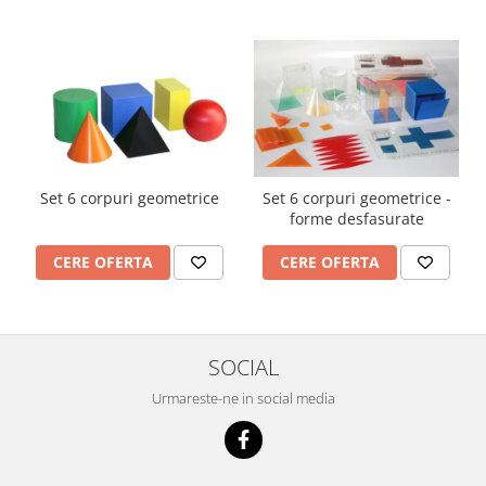
Imprimante
Multifunctionale
Imprimante si Scanere 3D
Imprimante 3D
Videoconferinta si Colaborare
Camere Videoconferinta
Boxe si Soundbar
Set 6 corpuri geometrice
Set 6 corpuri geometrice -
forme desfasurate
Tehnologie Educationala
Ochelari VR
CERE OFERTA
CERE OFERTA
Kit Robotic Educational
Software Educational
Mobilier Invatamant
SOCIAL
Mobilier Cresa si Gradinita
Urmareste-ne in social media
Mese gradinita
Scaune Gradinita
Paturi gradinita