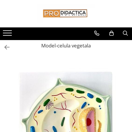
Toate Produsele
Oferta PNRR/PNRAS
Pachete Echipamente Sali Clasa
Model-celula vegetala
Pachete Echipamente Sala Clasa
Table/Display-uri Interactive
Table Interactive
Display-uri Interactive
Suporti/Standuri/Accesorii
Imprimante si Multifunctionale
Imprimante si Scanere 3D
Imprimante 3D
Creioane 3D
Accesorii 3D
Camere Documente