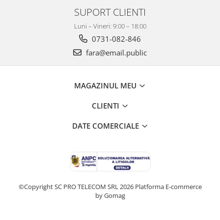
Mobilier Depozitare
SUPORT CLIENTI
Dulapuri si Cuiere
Mobilier Scolar
Luni – Vineri: 9:00 – 18:00
0731-082-846
Banci Sali Clasa
fara@email.public
Scaune Scolare
Set Banca si Scaune Elevi
Dulapuri,Biblioteci si Cuiere
MAGAZINUL MEU
Mobilier Laboratoare
Catedre si mese
CLIENTI
Mobilier Universitar
DATE COMERCIALE
Pupitre Seminarii
Scaune si Fotolii
Catedre,Mese,Birouri
Mobilier Laboratoare
Materiale Didactice
©Copyright SC PRO TELECOM SRL 2026
Platforma E-commerce
by Gomag
Materiale Didactice si Jocuri
Prescolari