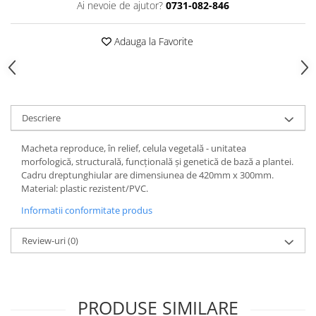
Ai nevoie de ajutor?
0731-082-846
Videoproiectoare si Echipamente IT
Videoproiectoare
Adauga la Favorite
Videoproiectoare
Suporti si Accesorii
Videoproiectoare
Ecrane Proiectie
Descriere
Laptopuri si Accesorii
Macheta reproduce, în relief, celula vegetală - unitatea
Laptopuri
morfologică, structurală, funcțională și genetică de bază a plantei.
Accesorii Laptopuri
Cadru dreptunghiular are dimensiunea de 420mm x 300mm.
All in One/PC
Material: plastic rezistent/PVC.
All in One
Informatii conformitate produs
Periferice PC
Review-uri
(0)
Conectivitate si Accesorii
Monitoare
Tablete si Accesorii
PRODUSE SIMILARE
Imprimante si Multifunctionale