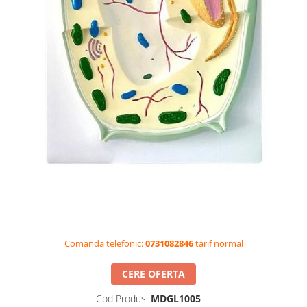
Videoproiectoare si Accesorii
Videoproiectoare
Accesorii
Suporti
Videoconferinta si Colaborare
Camere Videoconferinta
Boxe si Soundbar
Tehnologie Educationala
Ochelari VR-3D
Kit Robotic Educational
Software Educational
Oferta Mobilier Clasa
Table/Display-uri Interactive
Comanda telefonic:
0731082846
tarif normal
Table Interactive
CERE OFERTA
Display-uri Interactive
Cod Produs:
MDGL1005
Accesorii/Standuri