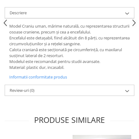
Videoproiectoare si Echipamente IT
Descriere
Videoproiectoare
Videoproiectoare
Model Craniu uman, mărime naturală, cu reprezentarea structurii
osoase craniene, precum şi cea a encefalului.
Suporti si Accesorii
Encefalul este detașabil, fiind alcătuit din 8 părți, cu reprezentarea
Videoproiectoare
circumvoluțiunilor și a rețelei sangvine.
Ecrane Proiectie
Calota craniană este secționată pe circumferință, cu maxilarul
susținut lateral de 2 resorturi.
Laptopuri si Accesorii
Modelul este recomandat pentru studii avansate.
Laptopuri
Material: plastic dur, incasabil.
Accesorii Laptopuri
Informatii conformitate produs
All in One/PC
Review-uri
(0)
All in One
Periferice PC
Conectivitate si Accesorii
Monitoare
PRODUSE SIMILARE
Tablete si Accesorii
Imprimante si Multifunctionale