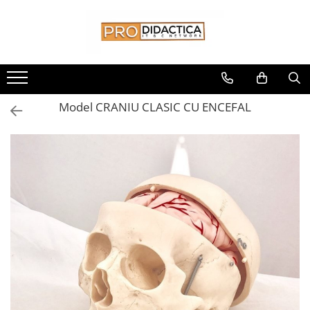
Toate Produsele
Oferta PNRR/PNRAS
Pachete Echipamente Sali Clasa
Model CRANIU CLASIC CU ENCEFAL
Pachete Echipamente Sala Clasa
Table/Display-uri Interactive
Table Interactive
Display-uri Interactive
Suporti/Standuri/Accesorii
Imprimante si Multifunctionale
Imprimante si Scanere 3D
Imprimante 3D
Creioane 3D
Accesorii 3D
Camere Documente