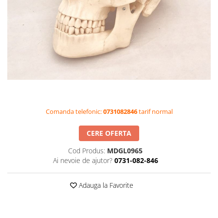
Videoproiectoare si Accesorii
Videoproiectoare
Accesorii
Suporti
Videoconferinta si Colaborare
Camere Videoconferinta
Boxe si Soundbar
Tehnologie Educationala
Comanda telefonic:
0731082846
tarif normal
Ochelari VR-3D
Kit Robotic Educational
CERE OFERTA
Software Educational
Cod Produs:
MDGL0965
Oferta Mobilier Clasa
Ai nevoie de ajutor?
0731-082-846
Table/Display-uri Interactive
Table Interactive
Adauga la Favorite
Display-uri Interactive
Accesorii/Standuri