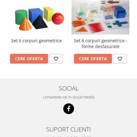
Imprimante
Multifunctionale
Imprimante si Scanere 3D
Imprimante 3D
Videoconferinta si Colaborare
Set 6 corpuri geometrice
Set 6 corpuri geometrice -
forme desfasurate
Camere Videoconferinta
Boxe si Soundbar
CERE OFERTA
CERE OFERTA
Tehnologie Educationala
Ochelari VR
Kit Robotic Educational
SOCIAL
Software Educational
Mobilier Invatamant
Urmareste-ne in social media
Mobilier Cresa si Gradinita
Mese gradinita
Scaune Gradinita
SUPORT CLIENTI
Paturi gradinita