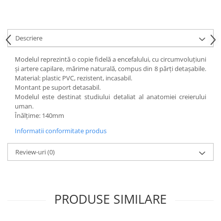
Accesorii
Panouri Afisare
Table magnetice din sticla
Descriere
Modelul reprezintă o copie fidelă a encefalului, cu circumvoluţiuni
şi artere capilare, mărime naturală, compus din 8 părţi detaşabile.
Material: plastic PVC, rezistent, incasabil.
Montant pe suport detasabil.
Modelul este destinat studiului detaliat al anatomiei creierului
uman.
Înălțime: 140mm
Informatii conformitate produs
Review-uri
(0)
PRODUSE SIMILARE