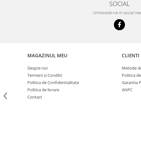
SOCIAL
Imprimante
Multifunctionale
Urmareste-ne in social me
Imprimante si Scanere 3D
Imprimante 3D
Videoconferinta si Colaborare
Camere Videoconferinta
MAGAZINUL MEU
CLIENTI
Boxe si Soundbar
Tehnologie Educationala
Despre noi
Metode de
Ochelari VR
Termeni si Conditii
Politica d
Kit Robotic Educational
Politica de Confidentialitate
Garantia 
Politica de livrare
ANPC
Software Educational
Contact
Mobilier Invatamant
Mobilier Cresa si Gradinita
Mese gradinita
Scaune Gradinita
Paturi gradinita