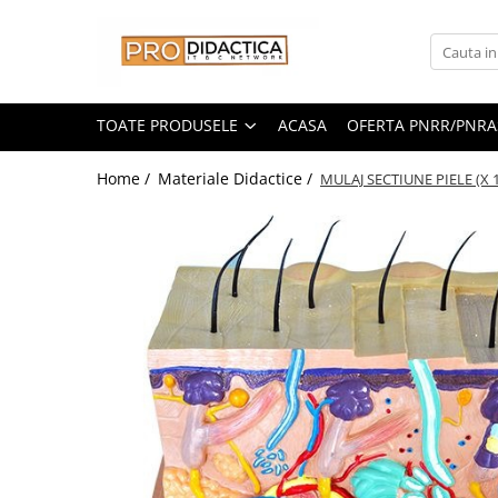
Toate Produsele
Oferta PNRR/PNRAS
TOATE PRODUSELE
ACASA
OFERTA PNRR/PNRA
Pachete Echipamente Sali Clasa
Home /
Materiale Didactice /
MULAJ SECTIUNE PIELE (X 1
Pachete Echipamente Sala Clasa
Table/Display-uri Interactive
Table Interactive
Display-uri Interactive
Suporti/Standuri/Accesorii
Imprimante si Multifunctionale
Imprimante si Scanere 3D
Imprimante 3D
Creioane 3D
Accesorii 3D
Camere Documente