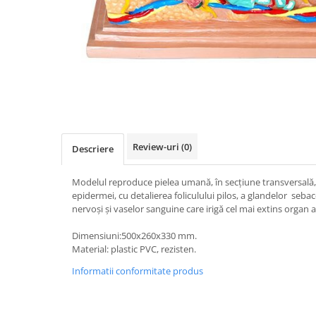
Videoproiectoare si Accesorii
Videoproiectoare
Accesorii
Suporti
Distribuie
Videoconferinta si Colaborare
pe
Camere Videoconferinta
Facebook
Boxe si Soundbar
Review-uri
(0)
Descriere
Tehnologie Educationala
Ochelari VR-3D
Modelul reproduce pielea umană, în secţiune transversală,
Kit Robotic Educational
epidermei, cu detalierea foliculului pilos, a glandelor seba
nervoşi şi vaselor sanguine care irigă cel mai ex
Software Educational
Oferta Mobilier Clasa
Dimensiuni:500x260x330 
Material: plastic PVC, rezisten.
Table/Display-uri Interactive
Table Interactive
Informatii conformitate produs
Display-uri Interactive
Accesorii/Standuri