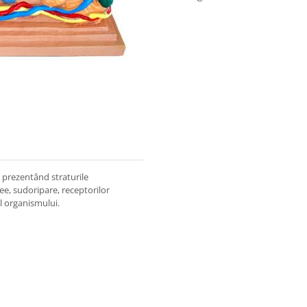
 prezentând straturile
cee, sudoripare, receptorilor
tins organ al organismului.
mm.