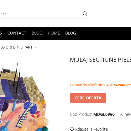
S
CONTACT
BLOG
HOME
BLOG
05 ORI DIN 3 PARTI )
MULAJ SECTIUNE PIELE 
Comanda telefonic:
0731082846
tar
CERE OFERTA
Cod Produs:
MDGL0960
Ai nev
Adauga la Favorite