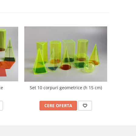
ce
Set 10 corpuri geometrice (h 15 cm)
Nu
CERE OFERTA
C