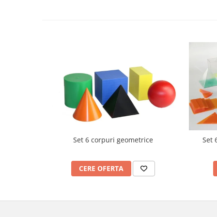
Videoproiectoare si Echipamente IT
Videoproiectoare
Videoproiectoare
Suporti si Accesorii
Videoproiectoare
Ecrane Proiectie
Laptopuri si Accesorii
Laptopuri
Accesorii Laptopuri
All in One/PC
Set 6 corpuri geometrice
Set 
All in One
Periferice PC
Conectivitate si Accesorii
CERE OFERTA
Monitoare
Tablete si Accesorii
Imprimante si Multifunctionale