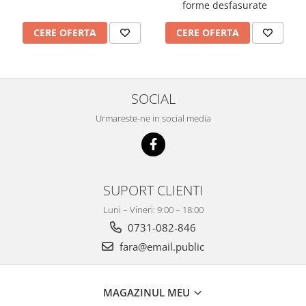
forme desfasurate
Imprimante
Multifunctionale
CERE OFERTA
CERE OFERTA
Imprimante si Scanere 3D
Imprimante 3D
Videoconferinta si Colaborare
SOCIAL
Camere Videoconferinta
Urmareste-ne in social media
Boxe si Soundbar
Tehnologie Educationala
Ochelari VR
Kit Robotic Educational
SUPORT CLIENTI
Software Educational
Luni – Vineri: 9:00 – 18:00
Mobilier Invatamant
0731-082-846
Mobilier Cresa si Gradinita
fara@email.public
Mese gradinita
Scaune Gradinita
Paturi gradinita
MAGAZINUL MEU