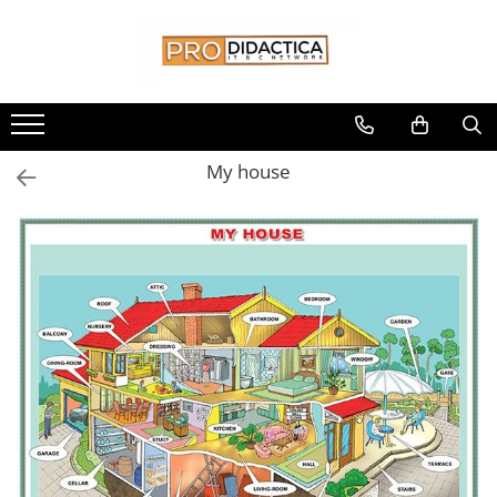
Toate Produsele
Oferta PNRR/PNRAS
Pachete Echipamente Sali Clasa
My house
Pachete Echipamente Sala Clasa
Table/Display-uri Interactive
Table Interactive
Display-uri Interactive
Suporti/Standuri/Accesorii
Imprimante si Multifunctionale
Imprimante si Scanere 3D
Imprimante 3D
Creioane 3D
Accesorii 3D
Camere Documente