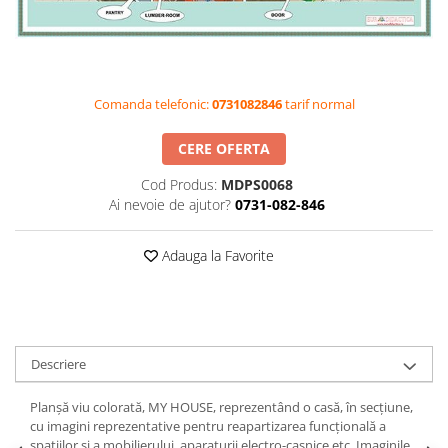
Videoproiectoare si Accesorii
Videoproiectoare
Accesorii
Comanda telefonic:
0731082846
tarif normal
Suporti
Videoconferinta si Colaborare
CERE OFERTA
Camere Videoconferinta
Cod Produs:
MDPS0068
Boxe si Soundbar
Ai nevoie de ajutor?
0731-082-846
Tehnologie Educationala
Ochelari VR-3D
Adauga la Favorite
Kit Robotic Educational
Software Educational
Oferta Mobilier Clasa
Table/Display-uri Interactive
Descriere
Table Interactive
Planșă viu colorată, MY HOUSE, reprezentând o casă, în secțiune,
Display-uri Interactive
cu imagini reprezentative pentru reapartizarea funcțională a
Accesorii/Standuri
spațiilor și a mobilierului, aparaturii electro-casnice etc. Imaginile