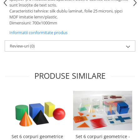
sunt însoțite de text scris.
Videoproiectoare si Echipamente IT
Caracteristici tehnice: silk dublu laminat, folie 25 microni, şipci
Videoproiectoare
MDF imitatie lemn/plastic.
Dimensiuni: 700x1000mm
Videoproiectoare
Informatii conformitate produs
Suporti si Accesorii
Videoproiectoare
Review-uri
(0)
Ecrane Proiectie
Laptopuri si Accesorii
Laptopuri
PRODUSE SIMILARE
Accesorii Laptopuri
All in One/PC
All in One
Periferice PC
Conectivitate si Accesorii
Monitoare
Tablete si Accesorii
Imprimante si Multifunctionale
Set 6 corpuri geometrice
Set 6 corpuri geometrice -