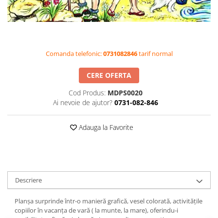
Videoproiectoare si Accesorii
Videoproiectoare
Accesorii
Suporti
Comanda telefonic:
0731082846
tarif normal
Videoconferinta si Colaborare
CERE OFERTA
Camere Videoconferinta
Boxe si Soundbar
Cod Produs:
MDPS0020
Ai nevoie de ajutor?
0731-082-846
Tehnologie Educationala
Ochelari VR-3D
Adauga la Favorite
Kit Robotic Educational
Software Educational
Oferta Mobilier Clasa
Table/Display-uri Interactive
Descriere
Table Interactive
Display-uri Interactive
Planșa surprinde într-o manieră grafică, vesel colorată, activitățile
copiilor în vacanța de vară ( la munte, la mare), oferindu-i
Accesorii/Standuri