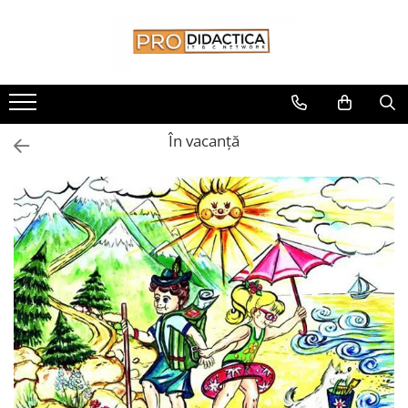
Toate Produsele
Oferta PNRR/PNRAS
Pachete Echipamente Sali Clasa
În vacanţă
Pachete Echipamente Sala Clasa
Table/Display-uri Interactive
Table Interactive
Display-uri Interactive
Suporti/Standuri/Accesorii
Imprimante si Multifunctionale
Imprimante si Scanere 3D
Imprimante 3D
Creioane 3D
Accesorii 3D
Camere Documente