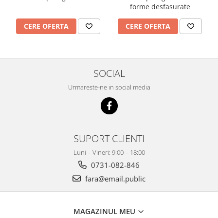
Imprimante
forme desfasurate
Multifunctionale
CERE OFERTA
CERE OFERTA
Imprimante si Scanere 3D
Imprimante 3D
Videoconferinta si Colaborare
SOCIAL
Camere Videoconferinta
Boxe si Soundbar
Urmareste-ne in social media
Tehnologie Educationala
Ochelari VR
Kit Robotic Educational
SUPORT CLIENTI
Software Educational
Mobilier Invatamant
Luni – Vineri: 9:00 – 18:00
0731-082-846
Mobilier Cresa si Gradinita
fara@email.public
Mese gradinita
Scaune Gradinita
Paturi gradinita
MAGAZINUL MEU