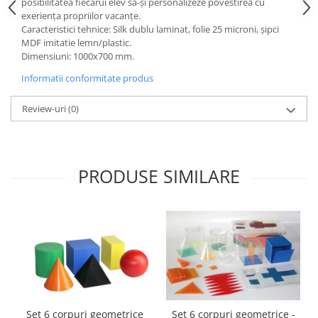
posibilitatea fiecărui elev să-și personalizeze povestirea cu
exeriența propriilor vacanțe.
Videoproiectoare si Echipamente IT
Caracteristici tehnice: Silk dublu laminat, folie 25 microni, şipci
Videoproiectoare
MDF imitatie lemn/plastic.
Dimensiuni: 1000x700 mm.
Videoproiectoare
Suporti si Accesorii
Informatii conformitate produs
Videoproiectoare
Review-uri
(0)
Ecrane Proiectie
Laptopuri si Accesorii
Laptopuri
Accesorii Laptopuri
PRODUSE SIMILARE
All in One/PC
All in One
Periferice PC
Conectivitate si Accesorii
Monitoare
Tablete si Accesorii
Imprimante si Multifunctionale
Set 6 corpuri geometrice
Set 6 corpuri geometrice -