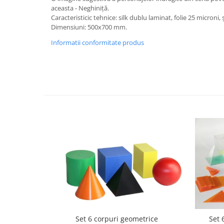
aceasta - Neghiniţă.
Videoproiectoare si Echipamente IT
Caracteristicic tehnice: silk dublu laminat, folie 25 microni,
Videoproiectoare
Dimensiuni: 500x700 mm.
Videoproiectoare
Informatii conformitate produs
Suporti si Accesorii
Videoproiectoare
Ecrane Proiectie
Laptopuri si Accesorii
Laptopuri
Accesorii Laptopuri
All in One/PC
All in One
Periferice PC
Conectivitate si Accesorii
Monitoare
Tablete si Accesorii
Imprimante si Multifunctionale
Set 6 corpuri geometrice
Set 