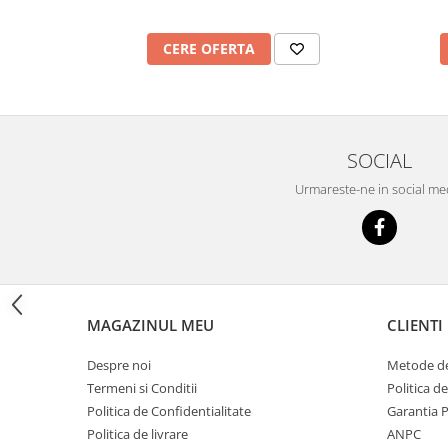
Imprimante
Multifunctionale
CERE OFERTA
Imprimante si Scanere 3D
Imprimante 3D
Videoconferinta si Colaborare
Camere Videoconferinta
SOCIAL
Boxe si Soundbar
Urmareste-ne in social me
Tehnologie Educationala
Ochelari VR
Kit Robotic Educational
Software Educational
Mobilier Invatamant
MAGAZINUL MEU
CLIENTI
Mobilier Cresa si Gradinita
Despre noi
Metode de
Mese gradinita
Termeni si Conditii
Politica d
Scaune Gradinita
Politica de Confidentialitate
Garantia 
Paturi gradinita
Politica de livrare
ANPC