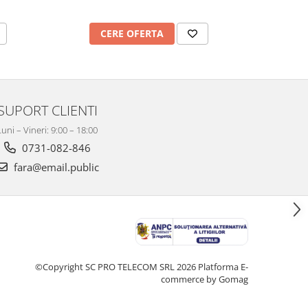
CERE OFERTA
C
SUPORT CLIENTI
Luni – Vineri: 9:00 – 18:00
0731-082-846
fara@email.public
©Copyright SC PRO TELECOM SRL 2026
Platforma E-
commerce by Gomag