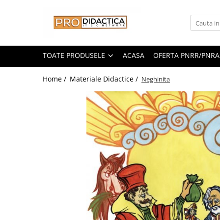
Toate Produsele
Oferta PNRR/PNRAS
TOATE PRODUSELE
ACASA
OFERTA PNRR/PNRA
Pachete Echipamente Sali Clasa
Home /
Materiale Didactice /
Neghinita
Pachete Echipamente Sala Clasa
Table/Display-uri Interactive
Table Interactive
Display-uri Interactive
Suporti/Standuri/Accesorii
Imprimante si Multifunctionale
Imprimante si Scanere 3D
Imprimante 3D
Creioane 3D
Accesorii 3D
Camere Documente