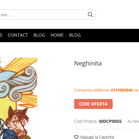
S
CONTACT
BLOG
HOME
BLOG
Neghinita
Comanda telefonic:
0731082846
tar
CERE OFERTA
Cod Produs:
MDCP0055
Ai nev
Adauga la Favorite