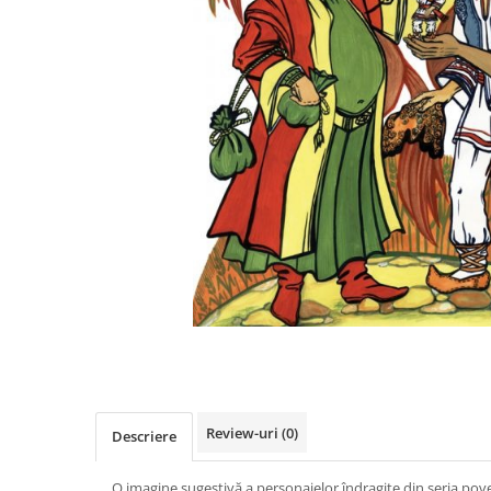
Videoproiectoare si Accesorii
Videoproiectoare
Accesorii
Suporti
Videoconferinta si Colaborare
Camere Videoconferinta
Boxe si Soundbar
Tehnologie Educationala
Ochelari VR-3D
Kit Robotic Educational
Software Educational
Distribuie
Oferta Mobilier Clasa
pe
Facebook
Table/Display-uri Interactive
Table Interactive
Review-uri
(0)
Descriere
Display-uri Interactive
Accesorii/Standuri
O imagine sugestivă a personajelor îndragite din seria pove