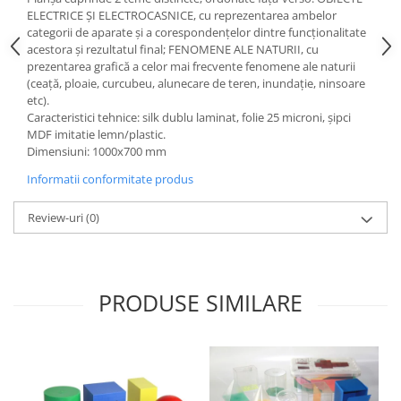
Accesorii
ELECTRICE ȘI ELECTROCASNICE, cu reprezentarea ambelor
categorii de aparate și a corespondențelor dintre funcționalitate
Panouri Afisare
acestora și rezultatul final; FENOMENE ALE NATURII, cu
Table magnetice din sticla
prezentarea grafică a celor mai frecvente fenomene ale naturii
(ceață, ploaie, curcubeu, alunecare de teren, inundație, ninsoare
etc).
Caracteristici tehnice: silk dublu laminat, folie 25 microni, şipci
MDF imitatie lemn/plastic.
Dimensiuni: 1000x700 mm
Informatii conformitate produs
Review-uri
(0)
PRODUSE SIMILARE