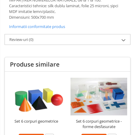
Caracteristici tehnice: silk dublu laminat, folie 25 microni, şipci
Limba engleza
Aviziere
MDF imitatie lemn/plastic.
Flipchart-uri si Rezerve
Dimensiuni: 500x700 mm
Accesorii
Informatii conformitate produs
Panouri Afisare
Table magnetice din sticla
Review-uri
(0)
Produse similare
Set 6 corpuri geometrice
Set 6 corpuri geometrice -
forme desfasurate