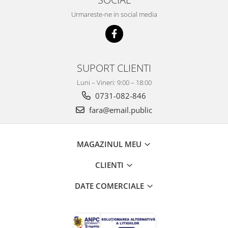
Mobilier Depozitare
Dulapuri si Cuiere
Urmareste-ne in social media
Mobilier Scolar
Banci Sali Clasa
Scaune Scolare
SUPORT CLIENTI
Set Banca si Scaune Elevi
Dulapuri,Biblioteci si Cuiere
Luni – Vineri: 9:00 – 18:00
Mobilier Laboratoare
0731-082-846
Catedre si mese
fara@email.public
Mobilier Universitar
Pupitre Seminarii
MAGAZINUL MEU
Scaune si Fotolii
Catedre,Mese,Birouri
CLIENTI
Mobilier Laboratoare
DATE COMERCIALE
Materiale Didactice
Materiale Didactice si Jocuri
Prescolari