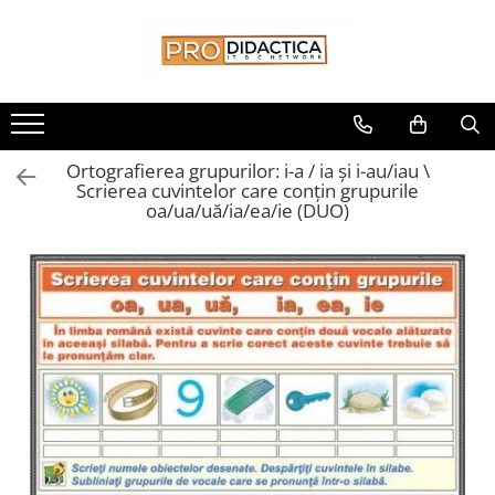
Toate Produsele
Oferta PNRR/PNRAS
Pachete Echipamente Sali Clasa
Ortografierea grupurilor: i-a / ia şi i-au/iau \
Pachete Echipamente Sala Clasa
Scrierea cuvintelor care conţin grupurile
oa/ua/uă/ia/ea/ie (DUO)
Table/Display-uri Interactive
Table Interactive
Display-uri Interactive
Suporti/Standuri/Accesorii
Imprimante si Multifunctionale
Imprimante si Scanere 3D
Imprimante 3D
Creioane 3D
Accesorii 3D
Camere Documente