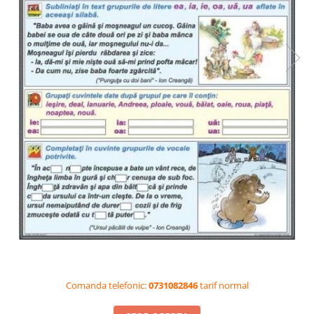
Videoproiectoare si Accesorii
Videoproiectoare
Accesorii
Suporti
Videoconferinta si Colaborare
Camere Videoconferinta
Boxe si Soundbar
Tehnologie Educationala
Ochelari VR-3D
Kit Robotic Educational
Software Educational
Oferta Mobilier Clasa
Table/Display-uri Interactive
Table Interactive
Comanda telefonic:
0731082846
tarif normal
Display-uri Interactive
Accesorii/Standuri