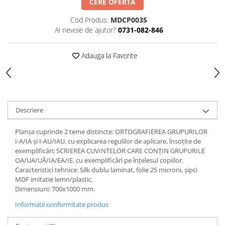
CERE OFERTA
Videoproiectoare si Echipamente IT
Cod Produs:
MDCP0035
Videoproiectoare
Ai nevoie de ajutor?
0731-082-846
Videoproiectoare
Suporti si Accesorii
Adauga la Favorite
Videoproiectoare
Ecrane Proiectie
Laptopuri si Accesorii
Laptopuri
Descriere
Accesorii Laptopuri
Planșa cuprinde 2 teme distincte: ORTOGRAFIEREA GRUPURILOR
All in One/PC
I-A/IA și I-AU/IAU, cu explicarea regulilor de aplicare, însoțite de
All in One
exemplificări; SCRIEREA CUVINTELOR CARE CONȚIN GRUPURILE
OA/UA/UĂ/IA/EA/IE, cu exemplificări pe înțelesul copiilor.
Periferice PC
Caracteristici tehnice: Silk dublu laminat, folie 25 microni, şipci
Conectivitate si Accesorii
MDF imitatie lemn/plastic.
Monitoare
Dimensiuni: 700x1000 mm.
Tablete si Accesorii
Informatii conformitate produs
Imprimante si Multifunctionale