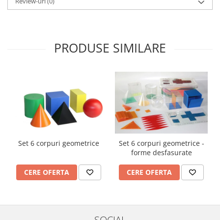
Review-uri
(0)
Imprimante
Multifunctionale
Imprimante si Scanere 3D
PRODUSE SIMILARE
Imprimante 3D
Videoconferinta si Colaborare
Camere Videoconferinta
Boxe si Soundbar
Tehnologie Educationala
Ochelari VR
Kit Robotic Educational
Software Educational
Set 6 corpuri geometrice
Set 6 corpuri geometrice -
forme desfasurate
Mobilier Invatamant
Mobilier Cresa si Gradinita
CERE OFERTA
CERE OFERTA
Mese gradinita
Scaune Gradinita
Paturi gradinita
SOCIAL