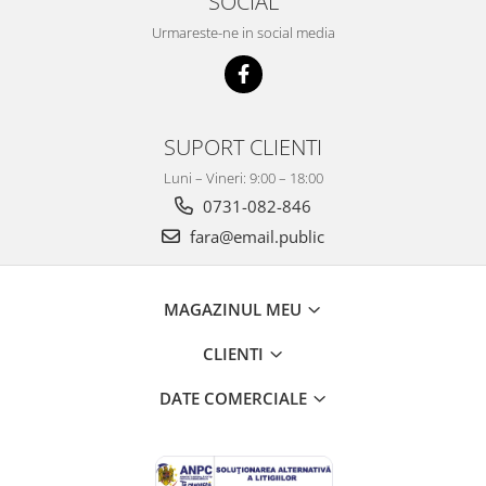
SOCIAL
Mobilier Depozitare
Dulapuri si Cuiere
Urmareste-ne in social media
Mobilier Scolar
Banci Sali Clasa
Scaune Scolare
SUPORT CLIENTI
Set Banca si Scaune Elevi
Dulapuri,Biblioteci si Cuiere
Luni – Vineri: 9:00 – 18:00
Mobilier Laboratoare
0731-082-846
Catedre si mese
fara@email.public
Mobilier Universitar
Pupitre Seminarii
MAGAZINUL MEU
Scaune si Fotolii
Catedre,Mese,Birouri
CLIENTI
Mobilier Laboratoare
DATE COMERCIALE
Materiale Didactice
Materiale Didactice si Jocuri
Prescolari