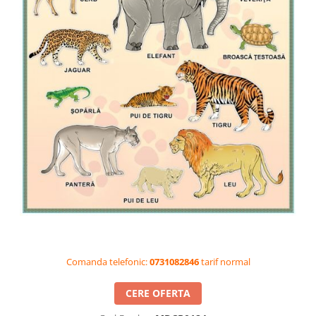
Videoproiectoare si Accesorii
Videoproiectoare
Accesorii
Suporti
Videoconferinta si Colaborare
Camere Videoconferinta
Boxe si Soundbar
Tehnologie Educationala
Ochelari VR-3D
Kit Robotic Educational
Software Educational
Oferta Mobilier Clasa
Table/Display-uri Interactive
Comanda telefonic:
0731082846
tarif normal
Table Interactive
Display-uri Interactive
CERE OFERTA
Accesorii/Standuri