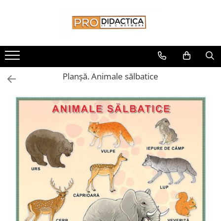
Toate Produsele
Oferta PNRR/PNRAS
Pachete Echipamente Sali Clasa
Planșă. Animale sălbatice
Pachete Echipamente Sala Clasa
Table/Display-uri Interactive
Table Interactive
Display-uri Interactive
Suporti/Standuri/Accesorii
Imprimante si Multifunctionale
Imprimante si Scanere 3D
Imprimante 3D
Creioane 3D
Accesorii 3D
Camere Documente