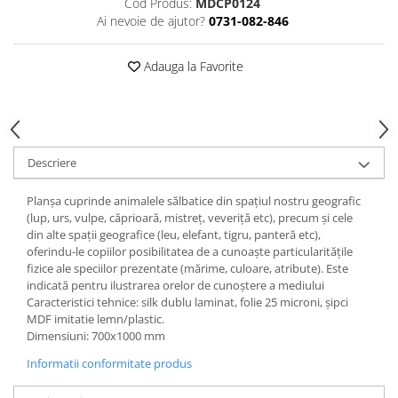
Cod Produs:
MDCP0124
Ai nevoie de ajutor?
0731-082-846
Videoproiectoare si Echipamente IT
Videoproiectoare
Adauga la Favorite
Videoproiectoare
Suporti si Accesorii
Videoproiectoare
Ecrane Proiectie
Laptopuri si Accesorii
Descriere
Laptopuri
Planșa cuprinde animalele sălbatice din spațiul nostru geografic
Accesorii Laptopuri
(lup, urs, vulpe, căprioară, mistreț, veveriță etc), precum și cele
All in One/PC
din alte spații geografice (leu, elefant, tigru, panteră etc),
oferindu-le copiilor posibilitatea de a cunoaște particularitățile
All in One
fizice ale speciilor prezentate (mărime, culoare, atribute). Este
Periferice PC
indicată pentru ilustrarea orelor de cunoștere a mediului
Caracteristici tehnice: silk dublu laminat, folie 25 microni, şipci
Conectivitate si Accesorii
MDF imitatie lemn/plastic.
Monitoare
Dimensiuni: 700x1000 mm
Tablete si Accesorii
Informatii conformitate produs
Imprimante si Multifunctionale