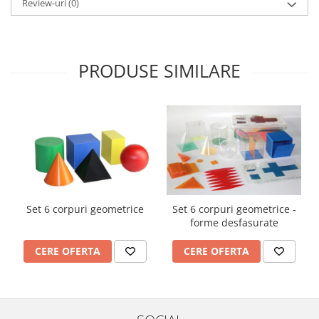
Review-uri
(0)
Imprimante
Multifunctionale
Imprimante si Scanere 3D
PRODUSE SIMILARE
Imprimante 3D
Videoconferinta si Colaborare
Camere Videoconferinta
Boxe si Soundbar
Tehnologie Educationala
Ochelari VR
Kit Robotic Educational
Software Educational
Set 6 corpuri geometrice
Set 6 corpuri geometrice -
forme desfasurate
Mobilier Invatamant
Mobilier Cresa si Gradinita
CERE OFERTA
CERE OFERTA
Mese gradinita
Scaune Gradinita
Paturi gradinita