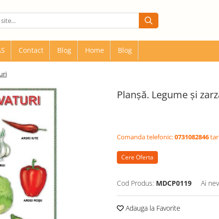
AS
Contact
Blog
Home
Blog
uri
Planșă. Legume și zarz
Comanda telefonic:
0731082846
tar
Cere Oferta
Cod Produs:
MDCP0119
Ai nev
Adauga la Favorite