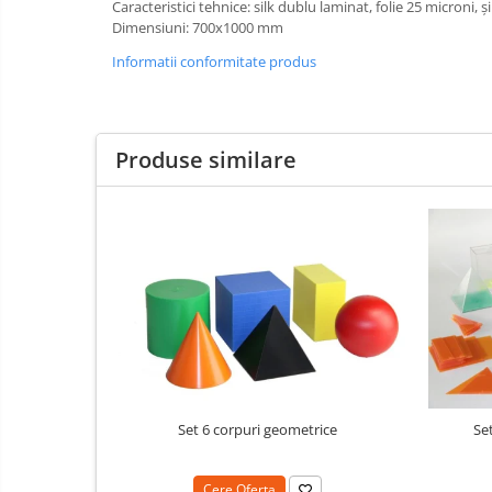
Caracteristici tehnice: silk dublu laminat, folie 25 microni, 
IT
Accesorii/Standuri
Invatamant
Dimensiuni: 700x1000 mm
Videoproiectoare
Informatii conformitate produs
Videoproiectoare
Suporti si Accesorii
Videoproiectoare
Produse similare
Ecrane Proiectie
Laptopuri si Accesorii
Laptopuri
Accesorii Laptopuri
All in One/PC
All in One
Periferice PC
Conectivitate si Accesorii
Monitoare
Set 6 corpuri geometrice
Se
Tablete si Accesorii
Imprimante si Multifunctionale
Cere Oferta