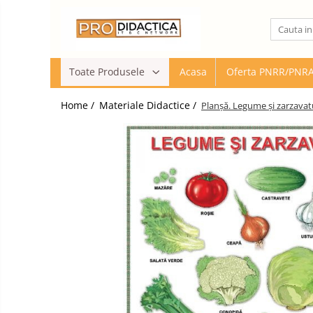
Toate Produsele
Toate Produsele
Acasa
Oferta PNRR/PNR
Oferta PNRR/PNRAS
Pachete Echipamente Sali Clasa
Home /
Materiale Didactice /
Planșă. Legume și zarzavat
Pachete Echipamente Sala Clasa
Table/Display-uri Interactive
Table Interactive
Display-uri Interactive
Suporti/Standuri/Accesorii
Imprimante si Multifunctionale
Imprimante si Scanere 3D
Imprimante 3D
Creioane 3D
Accesorii 3D
Camere Documente