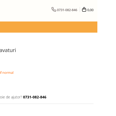
0731-082-846
0,00
avaturi
if normal
oie de ajutor?
0731-082-846