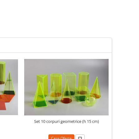
N
Set 10 corpuri geometrice (h 15 cm)
Cere Oferta