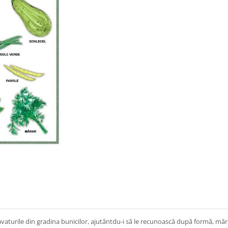
zavaturile din gradina bunicilor, ajutântdu-i să le recunoască după formă, măr