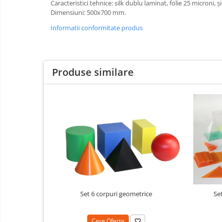
Caracteristici tehnice: silk dublu laminat, folie 25 microni, 
IT
Accesorii/Standuri
Invatamant
Dimensiuni: 500x700 mm.
Videoproiectoare
Informatii conformitate produs
Videoproiectoare
Suporti si Accesorii
Videoproiectoare
Produse similare
Ecrane Proiectie
Laptopuri si Accesorii
Laptopuri
Accesorii Laptopuri
All in One/PC
All in One
Periferice PC
Conectivitate si Accesorii
Monitoare
Set 6 corpuri geometrice
Se
Tablete si Accesorii
Imprimante si Multifunctionale
Cere Oferta