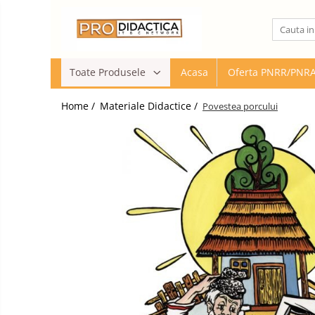
Toate Produsele
Toate Produsele
Acasa
Oferta PNRR/PNR
Oferta PNRR/PNRAS
Pachete Echipamente Sali Clasa
Home /
Materiale Didactice /
Povestea porcului
Pachete Echipamente Sala Clasa
Table/Display-uri Interactive
Table Interactive
Display-uri Interactive
Suporti/Standuri/Accesorii
Imprimante si Multifunctionale
Imprimante si Scanere 3D
Imprimante 3D
Creioane 3D
Accesorii 3D
Camere Documente