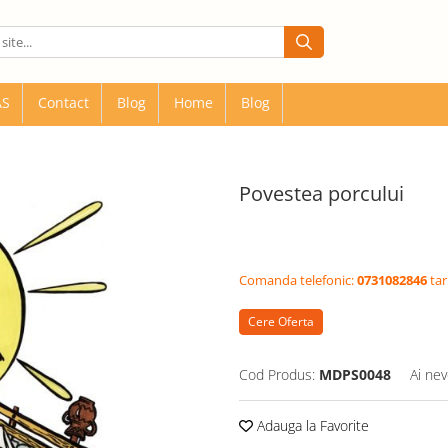
AS
Contact
Blog
Home
Blog
Povestea porcului
Comanda telefonic:
0731082846
tar
Cere Oferta
Cod Produs:
MDPS0048
Ai nev
Adauga la Favorite