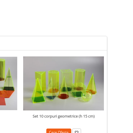
N
Set 10 corpuri geometrice (h 15 cm)
Cere Oferta