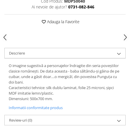
Cod Produs:
MDPS0040
Accesorii
Ai nevoie de ajutor?
0731-082-846
Panouri Afisare
Table magnetice din sticla
Adauga la Favorite
Descriere
O imagine sugestivă a personajelor îndragite din seria poveștilor
clasice românești. De data aceasta - baba săltându-şi găina de pe
cuibar, unde a găsit doar....o mergică!, din povestea Punguţa cu
doi bani.
Caracteristici tehnice: silk dublu laminat, folie 25 microni, şipci
MDF imitatie lemn/plastic.
Dimensiuni: 500x700 mm.
Informatii conformitate produs
Review-uri
(0)