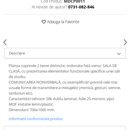
Cod Produs:
MDCP0011
Accesorii
Ai nevoie de ajutor?
0731-082-846
Panouri Afisare
Table magnetice din sticla
Adauga la Favorite
Descriere
Planşa cuprinde 2 teme distincte, ordonate faţă-verso: SALA DE
CLASĂ, cu prezentarea elementelor funcționale specifice unei săli
de studiu;
COMUNICAREA NONVERBALĂ, cu exemplificări privind cele mai
uzuale forme de transmitere a mesajelor (mimică, gesturi, semne,
simboluri etc).
Caracteristici tehnice: Silk dublu laminat, folie 25 microni, şipci
MDF imitatie lemn/plastic.
Dimensiuni: 700x1000 mm.
Informatii conformitate produs