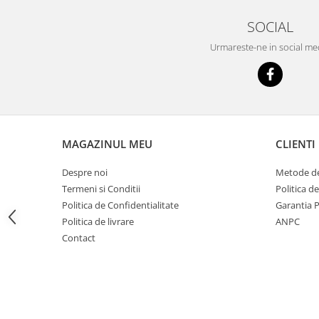
Imprimante
SOCIAL
Multifunctionale
Imprimante si Scanere 3D
Urmareste-ne in social me
Imprimante 3D
Videoconferinta si Colaborare
Camere Videoconferinta
Boxe si Soundbar
MAGAZINUL MEU
CLIENTI
Tehnologie Educationala
Ochelari VR
Despre noi
Metode de
Kit Robotic Educational
Termeni si Conditii
Politica d
Software Educational
Politica de Confidentialitate
Garantia 
Politica de livrare
ANPC
Mobilier Invatamant
Contact
Mobilier Cresa si Gradinita
Mese gradinita
Scaune Gradinita
Paturi gradinita