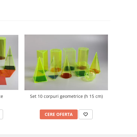
ce
Set 10 corpuri geometrice (h 15 cm)
Nu
CERE OFERTA
C