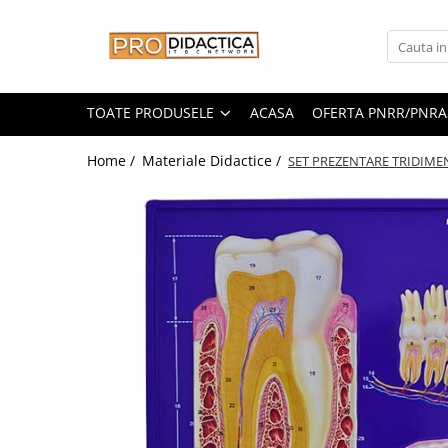
Toate Produsele
Oferta PNRR/PNRAS
TOATE PRODUSELE
ACASA
OFERTA PNRR/PNRA
Pachete Echipamente Sali Clasa
Home /
Materiale Didactice /
SET PREZENTARE TRIDIME
Pachete Echipamente Sala Clasa
Table/Display-uri Interactive
Table Interactive
Display-uri Interactive
Suporti/Standuri/Accesorii
Imprimante si Multifunctionale
Imprimante si Scanere 3D
Imprimante 3D
Creioane 3D
Accesorii 3D
Camere Documente