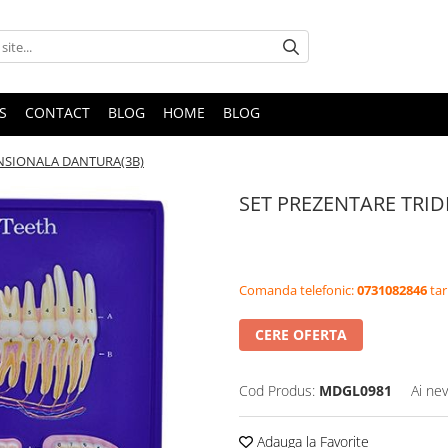
S
CONTACT
BLOG
HOME
BLOG
NSIONALA DANTURA(3B)
SET PREZENTARE TRI
Comanda telefonic:
0731082846
tar
CERE OFERTA
Cod Produs:
MDGL0981
Ai nev
Adauga la Favorite