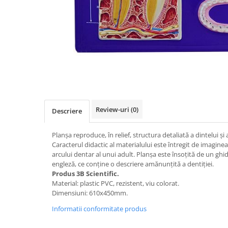
Videoproiectoare si Accesorii
Videoproiectoare
Accesorii
Suporti
Videoconferinta si Colaborare
Distribuie
pe
Camere Videoconferinta
Facebook
Boxe si Soundbar
Tehnologie Educationala
Review-uri
(0)
Descriere
Ochelari VR-3D
Planşa reproduce, în relief, structura detaliată a dintelui şi 
Kit Robotic Educational
Caracterul didactic al materialului este întregit de imagine
Software Educational
arcului dentar al unui adult. Planşa este însoţită de un ghid
engleză, ce conţine o descriere amănunţită a dentiţiei.
Oferta Mobilier Clasa
Produs 3B Scientific.
Table/Display-uri Interactive
Material: plastic PVC, rezistent, viu colorat.
Dimensiuni: 610x450mm.
Table Interactive
Informatii conformitate produs
Display-uri Interactive
Accesorii/Standuri