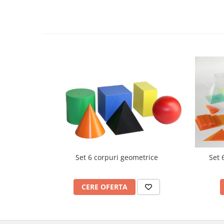
Videoproiectoare si Echipamente IT
Videoproiectoare
Videoproiectoare
Suporti si Accesorii
Videoproiectoare
Ecrane Proiectie
Laptopuri si Accesorii
Laptopuri
Accesorii Laptopuri
All in One/PC
All in One
Set 6 corpuri geometrice
Set 
Periferice PC
Conectivitate si Accesorii
Monitoare
CERE OFERTA
Tablete si Accesorii
Imprimante si Multifunctionale