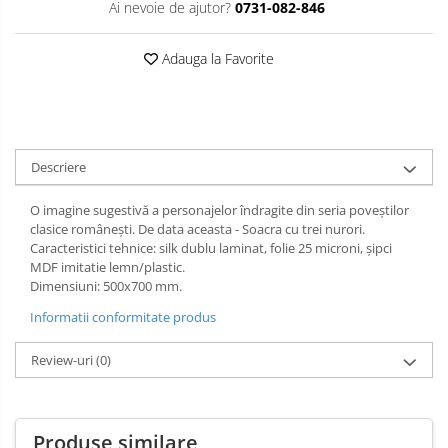
Ai nevoie de ajutor?
0731-082-846
Limba engleza
Aviziere
Flipchart-uri si Rezerve
Adauga la Favorite
Accesorii
Panouri Afisare
Table magnetice din sticla
Descriere
O imagine sugestivă a personajelor îndragite din seria poveștilor
clasice românești. De data aceasta - Soacra cu trei nurori.
Caracteristici tehnice: silk dublu laminat, folie 25 microni, şipci
MDF imitatie lemn/plastic.
Dimensiuni: 500x700 mm.
Informatii conformitate produs
Review-uri
(0)
Produse similare