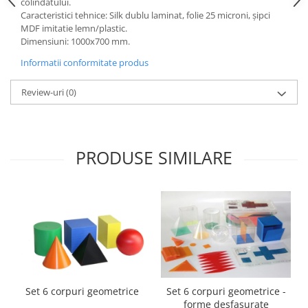
colindatului.
Accesorii
Caracteristici tehnice: Silk dublu laminat, folie 25 microni, şipci
Panouri Afisare
MDF imitatie lemn/plastic.
Dimensiuni: 1000x700 mm.
Table magnetice din sticla
Informatii conformitate produs
Review-uri
(0)
PRODUSE SIMILARE
Set 6 corpuri geometrice
Set 6 corpuri geometrice -
forme desfasurate