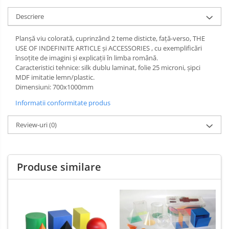
Limba engleza
Aviziere
Descriere
Flipchart-uri si Rezerve
Accesorii
Planșă viu colorată, cuprinzând 2 teme disticte, față-verso, THE
USE OF INDEFINITE ARTICLE și ACCESSORIES , cu exemplificări
Panouri Afisare
însoțite de imagini și explicații în limba română.
Table magnetice din sticla
Caracteristici tehnice: silk dublu laminat, folie 25 microni, şipci
MDF imitatie lemn/plastic.
Dimensiuni: 700x1000mm
Informatii conformitate produs
Review-uri
(0)
Produse similare