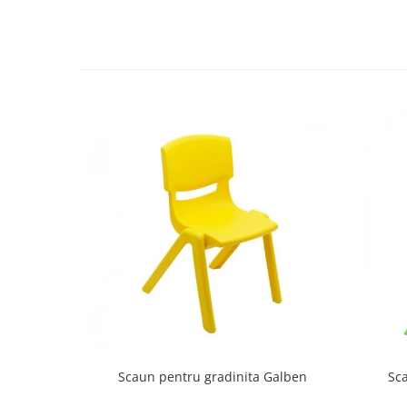
Videoproiectoare si Echipamente IT
Videoproiectoare
Videoproiectoare
Suporti si Accesorii
Videoproiectoare
Ecrane Proiectie
Laptopuri si Accesorii
Laptopuri
Accesorii Laptopuri
All in One/PC
All in One
Periferice PC
Conectivitate si Accesorii
Monitoare
Tablete si Accesorii
Scaun pentru gradinita Galben
Sc
Imprimante si Multifunctionale