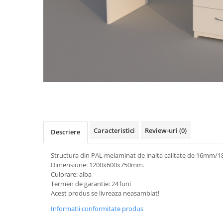
Videoproiectoare si Accesorii
Videoproiectoare
Accesorii
Suporti
Videoconferinta si Colaborare
Camere Videoconferinta
Distribuie
Boxe si Soundbar
pe
Tehnologie Educationala
Facebook
Ochelari VR-3D
Caracteristici
Review-uri
(0)
Descriere
Kit Robotic Educational
Software Educational
Structura din PAL melaminat de inalta calitate de 16mm/
Oferta Mobilier Clasa
Dimensiune: 1200x600x750mm.
Culorare: alba
Table/Display-uri Interactive
Termen de garantie: 24 luni
Table Interactive
Acest produs se livreaza neasamblat!
Display-uri Interactive
Informatii conformitate produs
Accesorii/Standuri