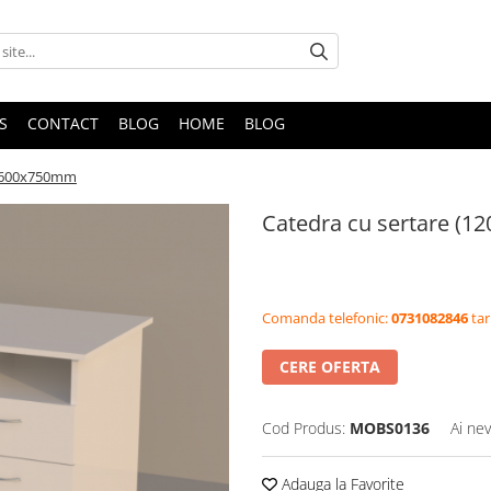
S
CONTACT
BLOG
HOME
BLOG
0x600x750mm
Catedra cu sertare (
Comanda telefonic:
0731082846
tar
CERE OFERTA
Cod Produs:
MOBS0136
Ai nev
Adauga la Favorite