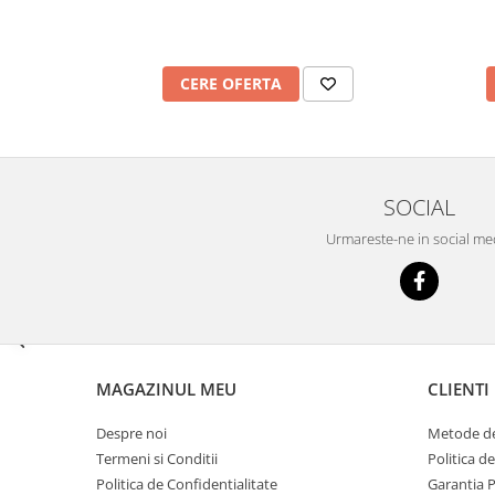
Imprimante
Multifunctionale
Imprimante si Scanere 3D
CERE OFERTA
Imprimante 3D
Videoconferinta si Colaborare
Camere Videoconferinta
Boxe si Soundbar
SOCIAL
Tehnologie Educationala
Urmareste-ne in social me
Ochelari VR
Kit Robotic Educational
Software Educational
Mobilier Invatamant
Mobilier Cresa si Gradinita
MAGAZINUL MEU
CLIENTI
Mese gradinita
Despre noi
Metode de
Scaune Gradinita
Termeni si Conditii
Politica d
Paturi gradinita
Politica de Confidentialitate
Garantia 