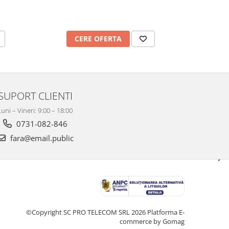
CERE OFERTA
C
SUPORT CLIENTI
Luni – Vineri: 9:00 – 18:00
0731-082-846
fara@email.public
©Copyright SC PRO TELECOM SRL 2026
Platforma E-
commerce by Gomag