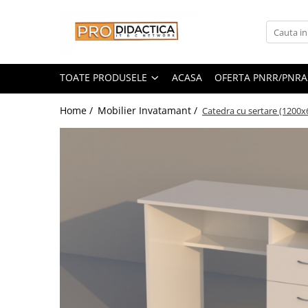
Toate Produsele
Oferta PNRR/PNRAS
TOATE PRODUSELE
ACASA
OFERTA PNRR/PNRA
Pachete Echipamente Sali Clasa
Home /
Mobilier Invatamant /
Catedra cu sertare (120
Pachete Echipamente Sala Clasa
Table/Display-uri Interactive
Table Interactive
Display-uri Interactive
Suporti/Standuri/Accesorii
Imprimante si Multifunctionale
Imprimante si Scanere 3D
Imprimante 3D
Creioane 3D
Accesorii 3D
Camere Documente