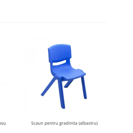
osu
Scaun pentru gradinita (albastru)
Scaun 