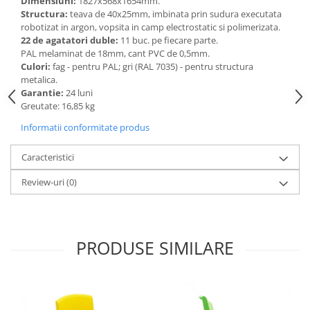
Dimensiuni:
1827х568х1654mm.
Structura:
teava de 40x25mm, imbinata prin sudura executata
Videoproiectoare si Echipamente IT
robotizat in argon, vopsita in camp electrostatic si polimerizata.
Videoproiectoare
22 de agatatori duble:
11 buc. pe fiecare parte.
PAL melaminat de 18mm, cant PVC de 0,5mm.
Videoproiectoare
Culori:
fag - pentru PAL; gri (RAL 7035) - pentru structura
Suporti si Accesorii
metalica.
Videoproiectoare
Garantie:
24 luni
Greutate: 16,85 kg
Ecrane Proiectie
Laptopuri si Accesorii
Informatii conformitate produs
Laptopuri
Caracteristici
Accesorii Laptopuri
Review-uri
(0)
All in One/PC
All in One
Periferice PC
Conectivitate si Accesorii
PRODUSE SIMILARE
Monitoare
Tablete si Accesorii
Imprimante si Multifunctionale