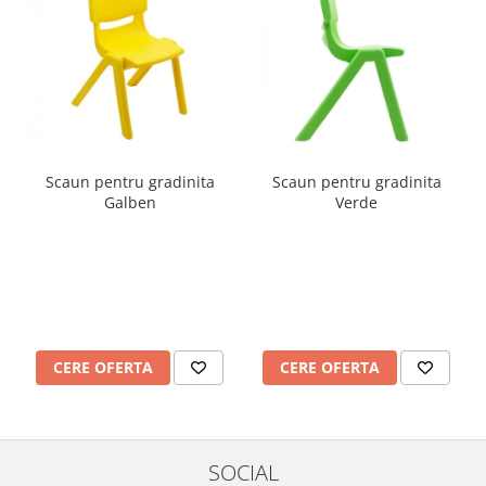
Imprimante
Multifunctionale
Imprimante si Scanere 3D
Imprimante 3D
Videoconferinta si Colaborare
Camere Videoconferinta
Scaun pentru gradinita
Scaun pentru gradinita
Boxe si Soundbar
Galben
Verde
Tehnologie Educationala
Ochelari VR
Kit Robotic Educational
Software Educational
Mobilier Invatamant
CERE OFERTA
CERE OFERTA
Mobilier Cresa si Gradinita
Mese gradinita
Scaune Gradinita
Paturi gradinita
SOCIAL