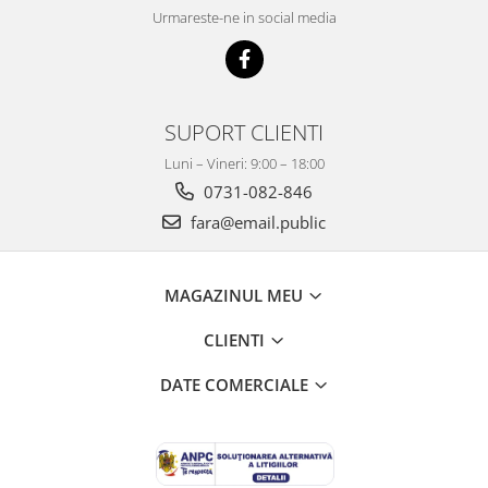
Mobilier Depozitare
Urmareste-ne in social media
Dulapuri si Cuiere
Mobilier Scolar
Banci Sali Clasa
Scaune Scolare
SUPORT CLIENTI
Set Banca si Scaune Elevi
Luni – Vineri: 9:00 – 18:00
Dulapuri,Biblioteci si Cuiere
0731-082-846
Mobilier Laboratoare
fara@email.public
Catedre si mese
Mobilier Universitar
MAGAZINUL MEU
Pupitre Seminarii
Scaune si Fotolii
CLIENTI
Catedre,Mese,Birouri
Mobilier Laboratoare
DATE COMERCIALE
Materiale Didactice
Materiale Didactice si Jocuri
Prescolari