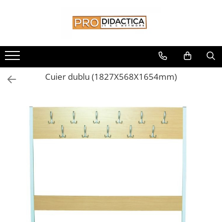
Toate Produsele
Oferta PNRR/PNRAS
Pachete Echipamente Sali Clasa
Cuier dublu (1827X568X1654mm)
Pachete Echipamente Sala Clasa
Table/Display-uri Interactive
Table Interactive
Display-uri Interactive
Suporti/Standuri/Accesorii
Imprimante si Multifunctionale
Imprimante si Scanere 3D
Imprimante 3D
Creioane 3D
Accesorii 3D
Camere Documente