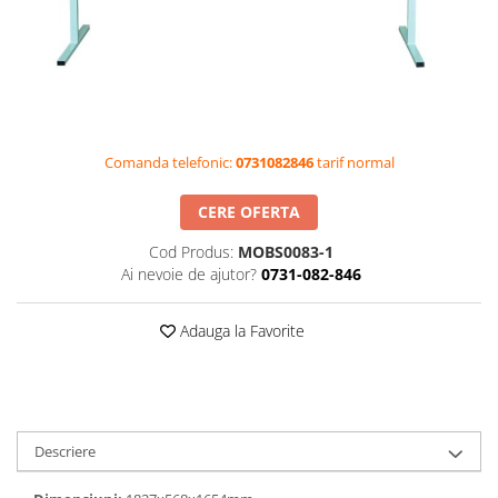
Videoproiectoare si Accesorii
Videoproiectoare
Accesorii
Suporti
Videoconferinta si Colaborare
Comanda telefonic:
0731082846
tarif normal
Camere Videoconferinta
Boxe si Soundbar
CERE OFERTA
Tehnologie Educationala
Cod Produs:
MOBS0083-1
Ochelari VR-3D
Ai nevoie de ajutor?
0731-082-846
Kit Robotic Educational
Adauga la Favorite
Software Educational
Oferta Mobilier Clasa
Table/Display-uri Interactive
Table Interactive
Descriere
Display-uri Interactive
Accesorii/Standuri