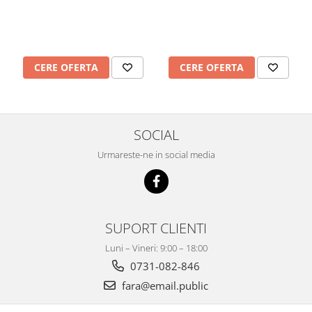
Mobilier Depozitare
Dulapuri si Cuiere
Mobilier Scolar
Banci Sali Clasa
CERE OFERTA
CERE OFERTA
Scaune Scolare
Set Banca si Scaune Elevi
Dulapuri,Biblioteci si Cuiere
Mobilier Laboratoare
SOCIAL
Catedre si mese
Urmareste-ne in social media
Mobilier Universitar
Pupitre Seminarii
Scaune si Fotolii
Catedre,Mese,Birouri
SUPORT CLIENTI
Mobilier Laboratoare
Luni – Vineri: 9:00 – 18:00
Materiale Didactice
0731-082-846
Materiale Didactice si Jocuri
fara@email.public
Prescolari