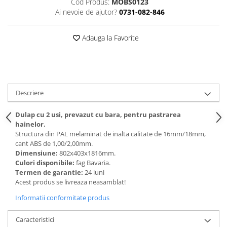
Cod Produs:
MOBS0123
Ai nevoie de ajutor?
0731-082-846
Videoproiectoare si Echipamente IT
Videoproiectoare
Adauga la Favorite
Videoproiectoare
Suporti si Accesorii
Videoproiectoare
Ecrane Proiectie
Laptopuri si Accesorii
Descriere
Laptopuri
Dulap cu 2 usi, prevazut cu bara, pentru pastrarea
Accesorii Laptopuri
hainelor.
All in One/PC
Structura din PAL melaminat de inalta calitate de 16mm/18mm,
cant ABS de 1,00/2,00mm.
All in One
Dimensiune:
802x403x1816mm.
Periferice PC
Culori disponibile:
fag Bavaria.
Termen de garantie:
24 luni
Conectivitate si Accesorii
Acest produs se livreaza neasamblat!
Monitoare
Informatii conformitate produs
Tablete si Accesorii
Imprimante si Multifunctionale
Caracteristici