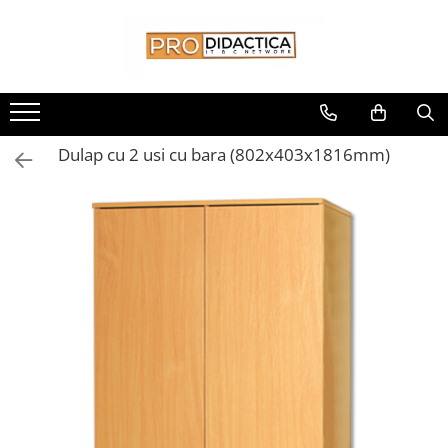
Toate Produsele
Oferta PNRR/PNRAS
Pachete Echipamente Sali Clasa
Dulap cu 2 usi cu bara (802x403x1816mm)
Pachete Echipamente Sala Clasa
Table/Display-uri Interactive
Table Interactive
Display-uri Interactive
Suporti/Standuri/Accesorii
Imprimante si Multifunctionale
Imprimante si Scanere 3D
Imprimante 3D
Creioane 3D
Accesorii 3D
Camere Documente