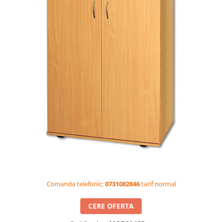
Videoproiectoare si Accesorii
Videoproiectoare
Accesorii
Suporti
Videoconferinta si Colaborare
Camere Videoconferinta
Boxe si Soundbar
Tehnologie Educationala
Ochelari VR-3D
Kit Robotic Educational
Software Educational
Oferta Mobilier Clasa
Table/Display-uri Interactive
Comanda telefonic:
0731082846
tarif normal
Table Interactive
Display-uri Interactive
CERE OFERTA
Accesorii/Standuri