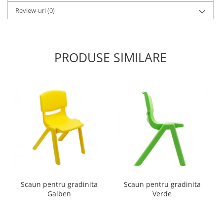
Imprimante
Review-uri
(0)
Multifunctionale
Imprimante si Scanere 3D
Imprimante 3D
PRODUSE SIMILARE
Videoconferinta si Colaborare
Camere Videoconferinta
Boxe si Soundbar
Tehnologie Educationala
Ochelari VR
Kit Robotic Educational
Software Educational
Mobilier Invatamant
Mobilier Cresa si Gradinita
Mese gradinita
Scaun pentru gradinita
Scaun pentru gradinita
Galben
Verde
Scaune Gradinita
Paturi gradinita