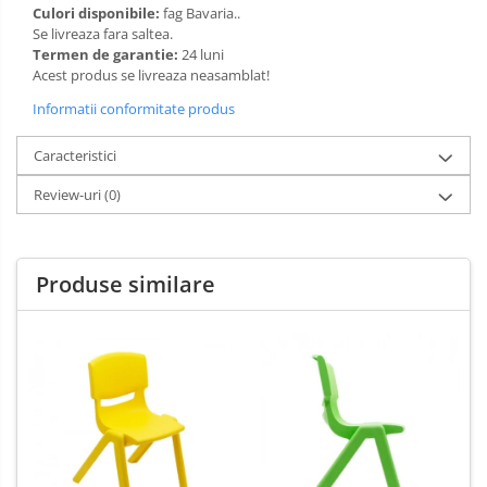
Culori disponibile:
fag Bavaria..
Limba engleza
Aviziere
Se livreaza fara saltea.
Flipchart-uri si Rezerve
Termen de garantie:
24 luni
Acest produs se livreaza neasamblat!
Accesorii
Informatii conformitate produs
Panouri Afisare
Table magnetice din sticla
Caracteristici
Review-uri
(0)
Produse similare