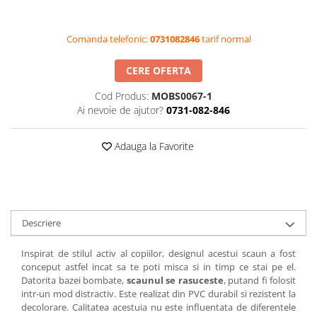
Videoproiectoare si Accesorii
Videoproiectoare
Comanda telefonic:
0731082846
tarif normal
Accesorii
CERE OFERTA
Suporti
Videoconferinta si Colaborare
Cod Produs:
MOBS0067-1
Ai nevoie de ajutor?
0731-082-846
Camere Videoconferinta
Boxe si Soundbar
Adauga la Favorite
Tehnologie Educationala
Ochelari VR-3D
Kit Robotic Educational
Software Educational
Descriere
Oferta Mobilier Clasa
Table/Display-uri Interactive
Inspirat de stilul activ al copiilor, designul acestui scaun a fost
conceput astfel incat sa te poti misca si in timp ce stai pe el.
Table Interactive
Datorita bazei bombate,
scaunul se rasuceste
, putand fi folosit
Display-uri Interactive
intr-un mod distractiv. Este realizat din PVC durabil si rezistent la
decolorare. Calitatea acestuia nu este influentata de diferentele
Accesorii/Standuri