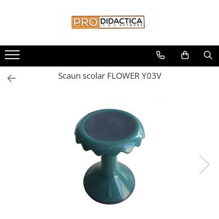
Toate Produsele
Oferta PNRR/PNRAS
Pachete Echipamente Sali Clasa
Scaun scolar FLOWER Y03V
Pachete Echipamente Sala Clasa
Table/Display-uri Interactive
Table Interactive
Display-uri Interactive
Suporti/Standuri/Accesorii
Imprimante si Multifunctionale
Imprimante si Scanere 3D
Imprimante 3D
Creioane 3D
Accesorii 3D
Camere Documente