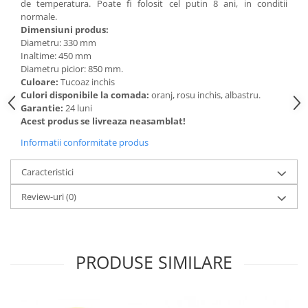
de temperatura. Poate fi folosit cel putin 8 ani, in conditii
normale.
Videoproiectoare si Echipamente IT
Dimensiuni produs:
Videoproiectoare
Diametru: 330 mm
Inaltime: 450 mm
Videoproiectoare
Diametru picior: 850 mm.
Suporti si Accesorii
Culoare:
Tucoaz inchis
Videoproiectoare
Culori disponibile la comada:
oranj, rosu inchis, albastru.
Ecrane Proiectie
Garantie:
24 luni
Acest produs se livreaza neasamblat!
Laptopuri si Accesorii
Informatii conformitate produs
Laptopuri
Accesorii Laptopuri
Caracteristici
All in One/PC
Review-uri
(0)
All in One
Periferice PC
Conectivitate si Accesorii
Monitoare
PRODUSE SIMILARE
Tablete si Accesorii
Imprimante si Multifunctionale