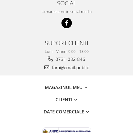
Mobilier Depozitare
SOCIAL
Dulapuri si Cuiere
Urmareste-ne in social media
Mobilier Scolar
Banci Sali Clasa
Scaune Scolare
Set Banca si Scaune Elevi
SUPORT CLIENTI
Dulapuri,Biblioteci si Cuiere
Luni – Vineri: 9:00 – 18:00
Mobilier Laboratoare
0731-082-846
Catedre si mese
fara@email.public
Mobilier Universitar
Pupitre Seminarii
MAGAZINUL MEU
Scaune si Fotolii
Catedre,Mese,Birouri
CLIENTI
Mobilier Laboratoare
Materiale Didactice
DATE COMERCIALE
Materiale Didactice si Jocuri
Prescolari