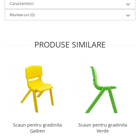
Caracteristici
Imprimante
Multifunctionale
Review-uri
(0)
Imprimante si Scanere 3D
Imprimante 3D
Videoconferinta si Colaborare
PRODUSE SIMILARE
Camere Videoconferinta
Boxe si Soundbar
Tehnologie Educationala
Ochelari VR
Kit Robotic Educational
Software Educational
Mobilier Invatamant
Mobilier Cresa si Gradinita
Mese gradinita
Scaune Gradinita
Scaun pentru gradinita
Scaun pentru gradinita
Galben
Verde
Paturi gradinita