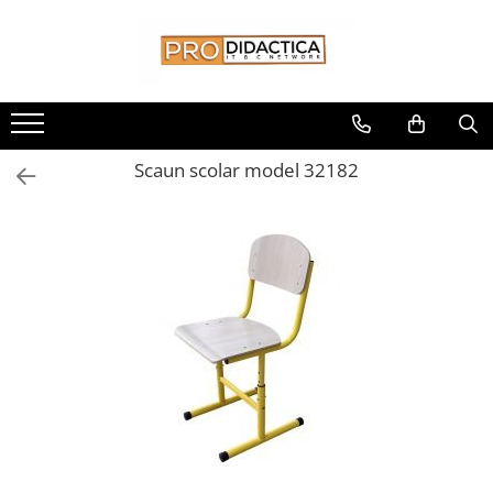
Toate Produsele
Oferta PNRR/PNRAS
Pachete Echipamente Sali Clasa
Scaun scolar model 32182
Pachete Echipamente Sala Clasa
Table/Display-uri Interactive
Table Interactive
Display-uri Interactive
Suporti/Standuri/Accesorii
Imprimante si Multifunctionale
Imprimante si Scanere 3D
Imprimante 3D
Creioane 3D
Accesorii 3D
Camere Documente