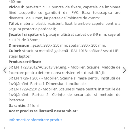
460 mm.
Piciorul:
prevăzut cu 2 puncte de fixare, capetele de îmbinare
Videoproiectoare si Echipamente IT
fiind acoperite cu garnituri din PVC. Baza telescopica are
Videoproiectoare
diametrul de 30mm, iar partea de îmbinare de 25mm;
Tălpi:
material plastic rezistent, fixat la ambele capete, pentru a
Videoproiectoare
asigura protecția pardoselii;
Suporti si Accesorii
Șezutul si spătarul:
placaj multistrat curbat de 8-9 mm, cașerat
Videoproiectoare
cu HPL de 0,5mm;
Ecrane Proiectie
Dimensiuni:
șezut: 380 x 350 mm; spătar: 380 x 200 mm.
Culori:
structura metalică galbenă - RAL 1018; spătar / șezut HPL
Laptopuri si Accesorii
stejar lăptos;
Laptopuri
Produs certificat:
SR EN 1728:2012/AC:2013 ver.eng. - Mobilier. Scaune. Metode de
Accesorii Laptopuri
încercare pentru determinarea rezistentei si durabilității;
All in One/PC
SR EN 1729-1:2007 - Mobilier. Scaune si mese pentru instituții de
învățământ. Partea 1: Dimensiuni functionale;
All in One
SR EN 1729-2:2012 - Mobilier. Scaune si mese pentru instituțiile de
Periferice PC
învățământ. Partea 2: Cerințe de securitate si metode de
Conectivitate si Accesorii
încercare.
Garanție:
24 luni
Monitoare
Acest produs se livrează neasamblat!
Tablete si Accesorii
Informatii conformitate produs
Imprimante si Multifunctionale