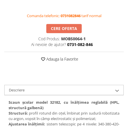
Videoproiectoare si Accesorii
Videoproiectoare
Comanda telefonic:
0731082846
tarif normal
Accesorii
CERE OFERTA
Suporti
Videoconferinta si Colaborare
Cod Produs:
MOBS0064-1
Ai nevoie de ajutor?
0731-082-846
Camere Videoconferinta
Boxe si Soundbar
Adauga la Favorite
Tehnologie Educationala
Ochelari VR-3D
Kit Robotic Educational
Software Educational
Descriere
Oferta Mobilier Clasa
Table/Display-uri Interactive
Scaun școlar model 32182, cu înălțimea reglabilă (HPL,
structură galbenă)
Table Interactive
Structură:
profil rotund din oțel, îmbinat prin sudură robotizata
Display-uri Interactive
cu argon, vopsit în câmp electrostatic și polimerizat;
Ajustarea înălțimii:
sistem telescopic pe 4 nivele: 340-380-420-
Accesorii/Standuri