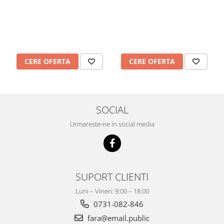
Mobilier Depozitare
Dulapuri si Cuiere
Mobilier Scolar
Banci Sali Clasa
Scaune Scolare
CERE OFERTA
CERE OFERTA
Set Banca si Scaune Elevi
Dulapuri,Biblioteci si Cuiere
Mobilier Laboratoare
Catedre si mese
SOCIAL
Mobilier Universitar
Urmareste-ne in social media
Pupitre Seminarii
Scaune si Fotolii
Catedre,Mese,Birouri
Mobilier Laboratoare
SUPORT CLIENTI
Materiale Didactice
Luni – Vineri: 9:00 – 18:00
Materiale Didactice si Jocuri
0731-082-846
Prescolari
fara@email.public