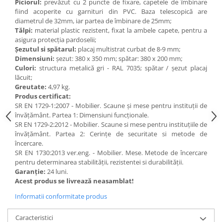
Piciorul:
prevăzut cu 2 puncte de fixare, capetele de îmbinare
Accesorii
fiind acoperite cu garnituri din PVC. Baza telescopică are
Panouri Afisare
diametrul de 32mm, iar partea de îmbinare de 25mm;
Tălpi:
material plastic rezistent, fixat la ambele capete, pentru a
Table magnetice din sticla
asigura protecția pardoselii;
Șezutul si spătarul:
placaj multistrat curbat de 8-9 mm;
Dimensiuni:
șezut: 380 x 350 mm; spătar: 380 x 200 mm;
Culori:
structura metalică gri - RAL 7035; spătar / șezut placaj
lăcuit;
Greutate:
4,97 kg.
Produs certificat:
SR EN 1729-1:2007 - Mobilier. Scaune și mese pentru instituții de
învățământ. Partea 1: Dimensiuni funcționale.
SR EN 1729-2:2012 - Mobilier. Scaune si mese pentru instituțiile de
învățământ. Partea 2: Cerințe de securitate si metode de
încercare.
SR EN 1730:2013 ver.eng. - Mobilier. Mese. Metode de încercare
pentru determinarea stabilității, rezistentei si durabilității.
Garanție:
24 luni.
Acest produs se livrează neasamblat!
Informatii conformitate produs
Caracteristici