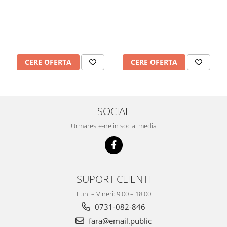
Mobilier Depozitare
Dulapuri si Cuiere
Mobilier Scolar
Banci Sali Clasa
Scaune Scolare
CERE OFERTA
CERE OFERTA
Set Banca si Scaune Elevi
Dulapuri,Biblioteci si Cuiere
Mobilier Laboratoare
Catedre si mese
SOCIAL
Mobilier Universitar
Urmareste-ne in social media
Pupitre Seminarii
Scaune si Fotolii
Catedre,Mese,Birouri
Mobilier Laboratoare
SUPORT CLIENTI
Materiale Didactice
Luni – Vineri: 9:00 – 18:00
Materiale Didactice si Jocuri
0731-082-846
Prescolari
fara@email.public