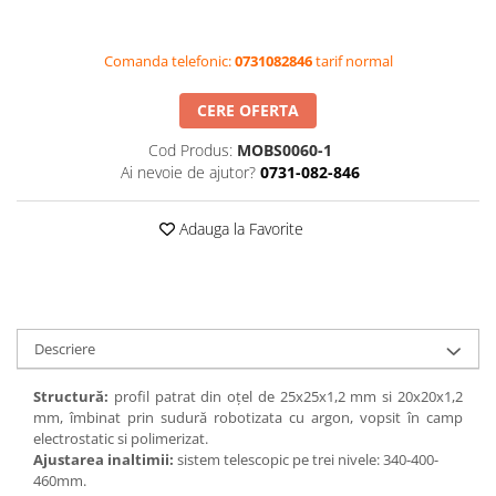
Videoproiectoare si Accesorii
Videoproiectoare
Comanda telefonic:
0731082846
tarif normal
Accesorii
CERE OFERTA
Suporti
Videoconferinta si Colaborare
Cod Produs:
MOBS0060-1
Ai nevoie de ajutor?
0731-082-846
Camere Videoconferinta
Boxe si Soundbar
Adauga la Favorite
Tehnologie Educationala
Ochelari VR-3D
Kit Robotic Educational
Software Educational
Descriere
Oferta Mobilier Clasa
Table/Display-uri Interactive
Structură:
profil patrat din oțel de 25х25х1,2 mm si 20х20х1,2
mm, îmbinat prin sudură robotizata cu argon, vopsit în camp
Table Interactive
electrostatic si polimerizat.
Display-uri Interactive
Ajustarea inaltimii:
sistem telescopic pe trei nivele: 340-400-
460mm.
Accesorii/Standuri