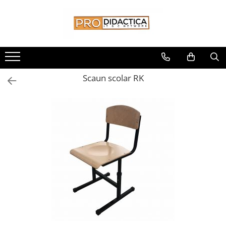
Toate Produsele
Oferta PNRR/PNRAS
Pachete Echipamente Sali Clasa
Scaun scolar RK
Pachete Echipamente Sala Clasa
Table/Display-uri Interactive
Table Interactive
Display-uri Interactive
Suporti/Standuri/Accesorii
Imprimante si Multifunctionale
Imprimante si Scanere 3D
Imprimante 3D
Creioane 3D
Accesorii 3D
Camere Documente