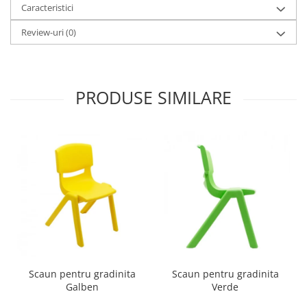
Caracteristici
Imprimante
Multifunctionale
Review-uri
(0)
Imprimante si Scanere 3D
Imprimante 3D
Videoconferinta si Colaborare
PRODUSE SIMILARE
Camere Videoconferinta
Boxe si Soundbar
Tehnologie Educationala
Ochelari VR
Kit Robotic Educational
Software Educational
Mobilier Invatamant
Mobilier Cresa si Gradinita
Mese gradinita
Scaune Gradinita
Scaun pentru gradinita
Scaun pentru gradinita
Galben
Verde
Paturi gradinita