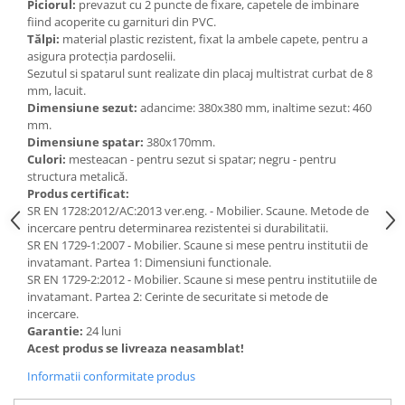
Piciorul:
prevazut cu 2 puncte de fixare, capetele de imbinare
fiind acoperite cu garnituri din PVC.
Videoproiectoare si Echipamente IT
Tălpi:
material plastic rezistent, fixat la ambele capete, pentru a
Videoproiectoare
asigura protecţia pardoselii.
Sezutul si spatarul sunt realizate din placaj multistrat curbat de 8
Videoproiectoare
mm, lacuit.
Suporti si Accesorii
Dimensiune sezut:
adancime: 380x380 mm, inaltime sezut: 460
Videoproiectoare
mm.
Ecrane Proiectie
Dimensiune spatar:
380x170mm.
Culori:
mesteacan - pentru sezut si spatar; negru - pentru
Laptopuri si Accesorii
structura metalică.
Laptopuri
Produs certificat:
SR EN 1728:2012/AC:2013 ver.eng. - Mobilier. Scaune. Metode de
Accesorii Laptopuri
incercare pentru determinarea rezistentei si durabilitatii.
All in One/PC
SR EN 1729-1:2007 - Mobilier. Scaune si mese pentru institutii de
invatamant. Partea 1: Dimensiuni functionale.
All in One
SR EN 1729-2:2012 - Mobilier. Scaune si mese pentru institutiile de
Periferice PC
invatamant. Partea 2: Cerinte de securitate si metode de
Conectivitate si Accesorii
incercare.
Garantie:
24 luni
Monitoare
Acest produs se livreaza neasamblat!
Tablete si Accesorii
Informatii conformitate produs
Imprimante si Multifunctionale