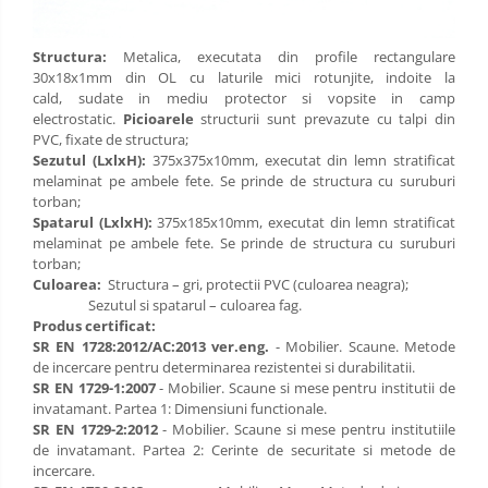
Structura:
Metalica, executata din profile rectangulare
30x18x1mm din OL cu laturile mici rotunjite, indoite la
cald, sudate in mediu protector si vopsite in camp
electrostatic.
Picioarele
structurii sunt prevazute cu talpi din
PVC, fixate de structura;
Sezutul (LxlxH):
375x375x10mm, executat din lemn stratificat
melaminat pe ambele fete. Se prinde de structura cu suruburi
torban;
Spatarul (LxlxH):
375x185x10mm, executat din lemn stratificat
melaminat pe ambele fete. Se prinde de structura cu suruburi
torban;
Culoarea:
Structura – gri, protectii PVC (culoarea neagra);
Sezutul si spatarul – culoarea fag.
Produs certificat:
SR EN 1728:2012/AC:2013 ver.eng.
- Mobilier. Scaune. Metode
de incercare pentru determinarea rezistentei si durabilitatii.
SR EN 1729-1:2007
- Mobilier. Scaune si mese pentru institutii de
invatamant. Partea 1: Dimensiuni functionale.
SR EN 1729-2:2012
- Mobilier. Scaune si mese pentru institutiile
de invatamant. Partea 2: Cerinte de securitate si metode de
incercare.