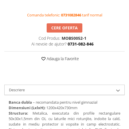
Videoproiectoare si Accesorii
Comanda telefonic:
0731082846
tarif normal
Videoproiectoare
Accesorii
CERE OFERTA
Suporti
Videoconferinta si Colaborare
Cod Produs:
MOBS0052-1
Ai nevoie de ajutor?
0731-082-846
Camere Videoconferinta
Boxe si Soundbar
Adauga la Favorite
Tehnologie Educationala
Ochelari VR-3D
Kit Robotic Educational
Software Educational
Descriere
Oferta Mobilier Clasa
Table/Display-uri Interactive
Banca dubla
– recomandata pentru nivel gimnazial
Dimensiuni (LxlxH):
1200x420x730mm
Table Interactive
Structura:
Metalica, executata din profile rectangulare
Display-uri Interactive
50x30x1,5mm din OL cu laturile mici rotunjite, indoite la cald,
sudate in mediu protector si vopsite in camp electrostatic.
Accesorii/Standuri