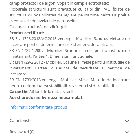
camp protector de argon, vopsit in camp electrostatic;
Imprimante
Picioarele structurii sunt prevazute cu talpi din PVC, fixate de
Multifunctionale
structura cu posibilitatea de reglare pe inaltime pentru a prelua
Imprimante si Scanere 3D
eventualele denivelari ale pardoselii;
Culoare structură metalică - gri;
Imprimante 3D
Produs certificat:
Videoconferinta si Colaborare
SR EN 1728:2012/AC:2013 ver.eng. - Mobilier. Scaune. Metode de
incercare pentru determinarea rezistentei si durabilitatii.
Camere Videoconferinta
SR EN 1729-1:2007 - Mobilier. Scaune si mese pentru institutii de
Boxe si Soundbar
invatamant. Partea 1: Dimensiuni functionale.
SR EN 1729-2:2012 - Mobilier. Scaune si mese pentru institutiile de
Tehnologie Educationala
invatamant. Partea 2: Cerinte de securitate si metode de
Ochelari VR
incercare.
SR EN 1730:2013 ver.eng. - Mobilier. Mese. Metode de incercare
Kit Robotic Educational
pentru determinarea stabilitatii, rezistentei si durabilitatii.
Software Educational
Garantie:
36 luni de la data livrarii
Mobilier Invatamant
Acest produs se livreaza neasamblat!
Mobilier Cresa si Gradinita
Informatii conformitate produs
Mese gradinita
Caracteristici
Scaune Gradinita
Paturi gradinita
Review-uri
(0)