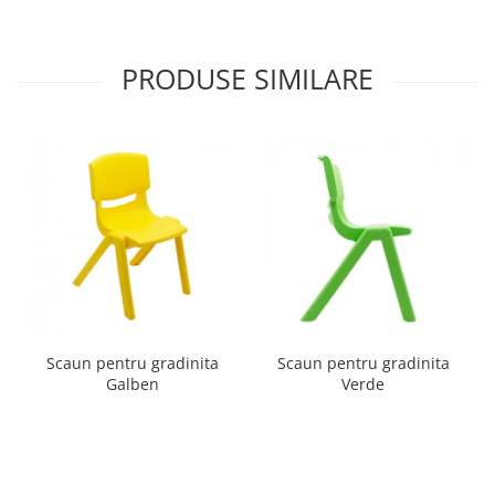
Mobilier Depozitare
Dulapuri si Cuiere
Mobilier Scolar
PRODUSE SIMILARE
Banci Sali Clasa
Scaune Scolare
Set Banca si Scaune Elevi
Dulapuri,Biblioteci si Cuiere
Mobilier Laboratoare
Catedre si mese
Mobilier Universitar
Pupitre Seminarii
Scaune si Fotolii
Catedre,Mese,Birouri
Scaun pentru gradinita
Scaun pentru gradinita
Galben
Verde
Mobilier Laboratoare
Materiale Didactice
Materiale Didactice si Jocuri
Prescolari