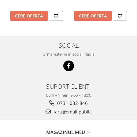
Dezvoltarea limbajului
Matematica
CERE OFERTA
CERE OFERTA
Jocuri
Educatie fizica
Truse de experimente pentru copii
Dezvoltare socio-emotionala
SOCIAL
Dezvoltarea cognitiva
Urmareste-ne in social media
Globuri
Hărți gigant
Materiale Didactice Clasele
Primare(0-4)
SUPORT CLIENTI
Limba si Comunicare
Luni – Vineri: 9:00 – 18:00
Matematica si stiinte ale naturii
0731-082-846
Arte si Tehnologii
fara@email.public
Educatie civica
Harti geografice
Harti pentru copii
MAGAZINUL MEU
Puzzle geografic