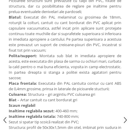
Picioarele structurii sunt prevazute cu talpi din PVC, fixate de
structura, dar cu posibilitatea de reglare pe inaltime pentru
Videoproiectoare si Echipamente IT
prelua eventualele denivelari ale pardoseli;
Videoproiectoare
Blatul:
Executat din PAL melaminat cu grosimea de 18mm,
rotunjit la colturi, cantuit cu cant bordurat din PVC aplicat prin
Videoproiectoare
capsulare vacuumatica, astfel incat prin aplicare sunt protejate
Suporti si Accesorii
continuu toate muchiile dar si suprafetele superioara si inferioara
Videoproiectoare
in imediata apropiere a cantului. Pe partea superioara a acestuia
Ecrane Proiectie
este prevazut un suport de creioane-pixuri din PVC, incastrat si
fixat tot prin vacuum;
Laptopuri si Accesorii
Polita/support:
Montata sub blat in imediata apropiere de
Laptopuri
acesta, este executata din plasa de sarma cu ochiuri mari, curbata
la cald pentro o mai buna eficienta, vopsita in camp electrostatic.
Accesorii Laptopuri
In partea dreapta si stanga a politei exista agatatori pentru
All in One/PC
sacose;
Placa frontala:
Executata din PAL cantuita contur cu cant ABS
All in One
de 0,4mm grosime, prinsa in laterale de picioarele stucturii;
Periferice PC
Culoarea:
Structura – gri argintiu PVC culoarea gri
Blat
– Artar cantuit cu cant bordurat gri
Conectivitate si Accesorii
Scaun reglabil
Monitoare
Inaltime reglabila sezut:
400-460 mm;
Tablete si Accesorii
Inaltime reglabila totala:
740-800 mm;
Sezut si spatar tip scoică realizat din PVC;
Imprimante si Multifunctionale
Structura: profil de 50x30x1,5mm din otel, imbinat prin sudura in