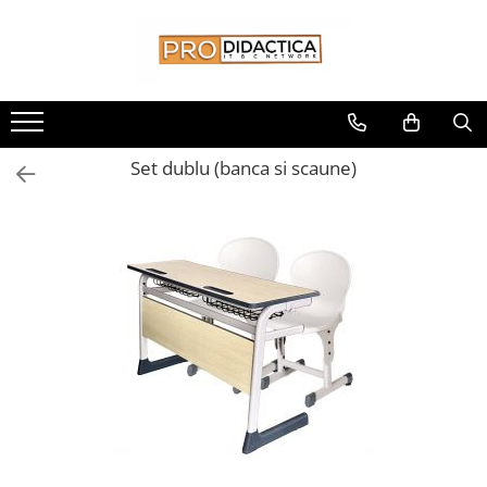
Toate Produsele
Oferta PNRR/PNRAS
Pachete Echipamente Sali Clasa
Set dublu (banca si scaune)
Pachete Echipamente Sala Clasa
Table/Display-uri Interactive
Table Interactive
Display-uri Interactive
Suporti/Standuri/Accesorii
Imprimante si Multifunctionale
Imprimante si Scanere 3D
Imprimante 3D
Creioane 3D
Accesorii 3D
Camere Documente