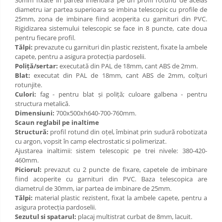
30mm fixate in partea inferioara pe un profil rotund de acelas
diametru iar partea superioara se imbina telescopic cu profile de
Limba engleza
Aviziere
25mm, zona de imbinare fiind acoperita cu garnituri din PVC.
Flipchart-uri si Rezerve
Rigidizarea sistemului telescopic se face in 8 puncte, cate doua
Accesorii
pentru fiecare profil.
Tălpi:
prevazute cu garnituri din plastic rezistent, fixate la ambele
Panouri Afisare
capete, pentru a asigura protecţia pardoselii.
Table magnetice din sticla
Poliţă/sertar:
executată din PAL de 18mm, cant ABS de 2mm.
Blat:
executat din PAL de 18mm, cant ABS de 2mm, colțuri
rotunjite.
Culori:
fag - pentru blat și poliță; culoare galbena - pentru
structura metalică.
Dimensiuni:
700х500хh640-700-760mm.
Scaun reglabil pe inaltime
Structură:
profil rotund din oțel, îmbinat prin sudură robotizata
cu argon, vopsit în camp electrostatic si polimerizat.
Ajustarea inaltimii: sistem telescopic pe trei nivele: 380-420-
460mm.
Piciorul:
prevazut cu 2 puncte de fixare, capetele de imbinare
fiind acoperite cu garnituri din PVC. Baza telescopica are
diametrul de 30mm, iar partea de imbinare de 25mm.
Tălpi:
material plastic rezistent, fixat la ambele capete, pentru a
asigura protecţia pardoselii.
Sezutul si spatarul:
placaj multistrat curbat de 8mm, lacuit.