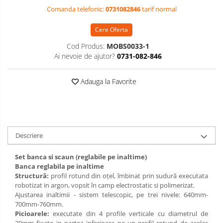
Limba si Comunicare
Comanda telefonic:
0731082846
tarif normal
Plicuri
Mobilier Universitar
Videoproiectoare si Accesorii
Tablete si Accesorii
Matematica si stiinte ale naturii
Etichete autocolante
Pupitre Seminarii
Cere Oferta
Videoproiectoare
Arte si Tehnologii
Imprimante si Multifunctionale
Instrumente de scris
Scaune si Fotolii
Accesorii
Educatie civica
Cod Produs:
MOBS0033-1
Imprimante
Catedre,Mese,Birouri
Ai nevoie de ajutor?
0731-082-846
Suporti
Harti geografice
Stilouri,Pixuri,Rollere
Multifunctionale
Mobilier Laboratoare
Harti pentru copii
Linere si Markere
Videoconferinta si Colaborare
Imprimante si Scanere 3D
Adauga la Favorite
Puzzle geografic
Accesorii pentru birou
Camere Videoconferinta
Imprimante 3D
Materiale Didactice Gimnaziu si
Boxe si Soundbar
Capsatoare,Decapsatoare,Perforatoare
Videoconferinta si Colaborare
Liceu
Agrafe,Ace,Clipsuri,Pioneze
Tehnologie Educationala
Camere Videoconferinta
Matematica
Seturi Birou Lux
Ochelari VR-3D
Descriere
Boxe si Soundbar
Informatica
Organizare si arhivare
Kit Robotic Educational
Istorie
Tehnologie Educationala
Set banca si scaun (reglabile pe inaltime)
Software Educational
Bibliorafturi,Dosare,Cutii Arhivare
Geografie
Banca reglabila pe inaltime
Ochelari VR
Mape si Folii Plastic
Structură:
profil rotund din oțel, îmbinat prin sudură executata
Oferta Mobilier Clasa
Biologie
Kit Robotic Educational
robotizat in argon, vopsit în camp electrostatic si polimerizat.
Plannere
Chimie
Ajustarea inaltimii - sistem telescopic, pe trei nivele: 640mm-
Software Educational
Tavite si Suporturi Documente
700mm-760mm.
Fizica
Picioarele:
executate din 4 profile verticale cu diametrul de
Mijloace de Prezentare
Educatie Civica